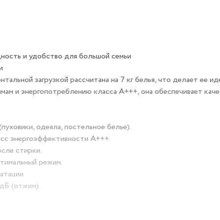
ность и удобство для большой семьи
и
альной загрузкой рассчитана на 7 кг белья, что делает ее и
аммам и энергопотреблению класса A+++, она обеспечивает кач
(пуховики, одеяла, постельное белье).
ласс энергоэффективности A+++.
осле стирки.
птимальный режим.
атации.
 дБ (отжим).