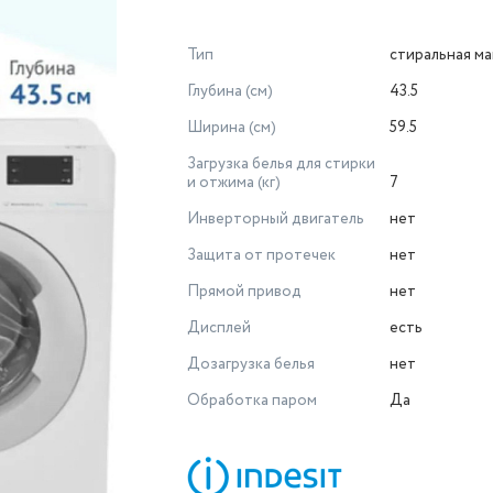
Тип
стиральная м
Глубина (см)
43.5
Ширина (см)
59.5
Загрузка белья для стирки
и отжима (кг)
7
Инверторный двигатель
нет
Защита от протечек
нет
Прямой привод
нет
Дисплей
есть
Дозагрузка белья
нет
Обработка паром
Да