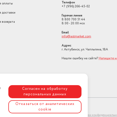
Телефон
я оплаты
машины
отдельно стоящая
+7 (996) 266-45-02
я доставки
Доп. опции стиральной машины
дисплей
Горячая линия
8 800 700 51 44
я возврата
Длина товара в упаковке, в
8:00 - 20:00 мск
метрах
0.49
Email
info@astmarket.com
Ширина товара в упаковке, в
метрах
0.65
Адрес
г. Ахтубинск, ул. Чаплыгина, 18А
Высота товара в упаковке, в
метрах
0.89
Нашли ошибку на сайте?
Напишите н
Объем товара в упаковке, в
литрах
283.465
Страна производства
Россия
я
Согласен на обработку
Загрузка белья для стирки (кг)
7
персональных данных
Функциональные особенности
Отсрочка запуска
Отказаться от аналитических
Сушка
нет
cookie
ет-магазин "АстМаркет". У нас есть всё!
Политика конфиденциальн