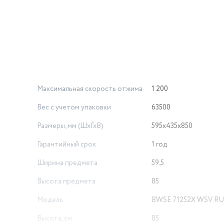
вную, быструю 15 мин)
, контроль дисбаланса, защита от детей
Максимальная скорость отжима
1 200
срок службы.
Вес с учетом упаковки
63500
лей.
Размеры, мм (ШхГхВ)
595x435x850
Гарантийный срок
1 год
Ширина предмета
59,5
Высота предмета
85
Модель
BWSE 71252X WSV RU
Высота, см
85