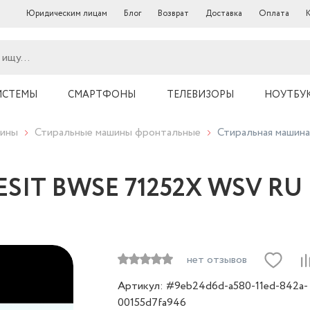
Юридическим лицам
Блог
Возврат
Доставка
Оплата
ИСТЕМЫ
СМАРТФОНЫ
ТЕЛЕВИЗОРЫ
НОУТБУ
шины
Стиральные машины фронтальные
Стиральная маши
ESIT BWSE 71252X WSV RU
нет отзывов
Артикул: #9eb24d6d-a580-11ed-842a-
00155d7fa946