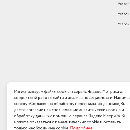
Услови
Класс энергопотребления
класс A++
Услови
Габариты (ШxГxВ)
59.5х43.5х85 см
Услови
Класс отжима
класс B
Вес в транспортной упаковке
63.5 кг
Габариты с упаковкой (ШхГхВ)
60х44х86 см
Вес товара в упаковке, (кг)
62.3
Максимальная загрузка (кг)
7
Наличие дисплея
Да
Количество программ стирки
12
Мы используем файлы cookie и сервис Яндекс.Метрика для
корректной работы сайта и анализа посещаемости. Нажима
Бренд
Indesit
кнопку «Согласен на обработку персональных данных», Вы
даете согласие на использование аналитических cookie и
Тип управления
механическое
обработку данных с помощью сервиса Яндекс.Метрика. Вы
можете отказаться от аналитических cookie и оставить
Минимальная температура (С)
20
только необходимые cookie.
Подробнее
.
2026 © Интерн