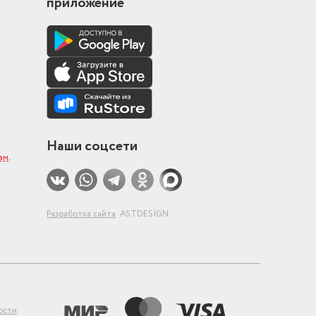
приложение
Наши соцсети
ам
.
Разработка сайта
ASTDESIGN
ости