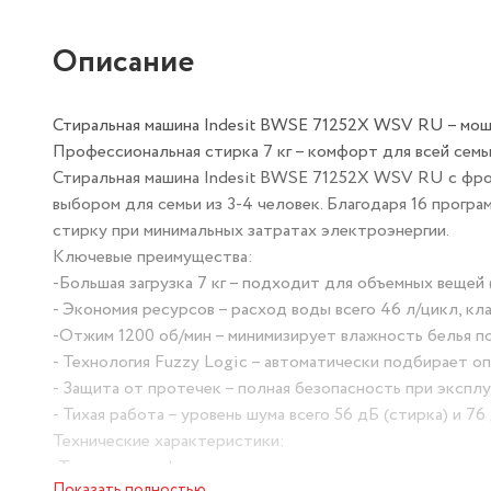
Описание
Стиральная машина Indesit BWSE 71252X WSV RU – мощ
Профессиональная стирка 7 кг – комфорт для всей семь
Стиральная машина Indesit BWSE 71252X WSV RU с фронт
выбором для семьи из 3-4 человек. Благодаря 16 прогр
стирку при минимальных затратах электроэнергии.
Ключевые преимущества:
-Большая загрузка 7 кг – подходит для объемных вещей 
- Экономия ресурсов – расход воды всего 46 л/цикл, к
-Отжим 1200 об/мин – минимизирует влажность белья п
- Технология Fuzzy Logic – автоматически подбирает о
- Защита от протечек – полная безопасность при эксплу
- Тихая работа – уровень шума всего 56 дБ (стирка) и 76
Технические характеристики:
-Тип загрузки: фронтальная
Показать полностью