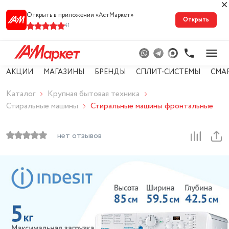
Открыть в приложении «АстМарке‪т‬»
Открыть
41
АКЦИИ
МАГАЗИНЫ
БРЕНДЫ
СПЛИТ-СИСТЕМЫ
СМА
Каталог
Крупная бытовая техника
Стиральные машины
Стиральные машины фронтальные
нет отзывов