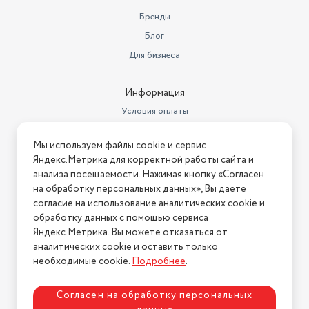
Количество программ
16
Бренды
Блог
Рельефная поверхность
Особенности конструкции
барабана
Для бизнеса
Наличие дисплея
Да
Информация
Количество программ стирки
16
Условия оплаты
Бренд
Indesit
Условия доставки
Мы используем файлы cookie и сервис
Условия возврата
Стиральная машина,
Яндекс.Метрика для корректной работы сайта и
Комплектация
документация
Нашли ошибку на сайте?
Напишите нам
.
анализа посещаемости. Нажимая кнопку «Согласен
на обработку персональных данных», Вы даете
Максимальная скорость
2026 © Интернет-магазин "АстМаркет". У нас есть всё!
отжима
согласие на использование аналитических cookie и
1000
обработку данных с помощью сервиса
Безопасность
Защита от протечек
Яндекс.Метрика. Вы можете отказаться от
аналитических cookie и оставить только
Политика конфиденциальности
Вес с учетом упаковки
64000
необходимые cookie.
Подробнее
.
Размеры, мм (ШхГхВ)
595х425х850
Согласен на обработку персональных
Гарантийный срок
1 год