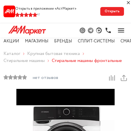
Открыть в приложении «АстМарке‪т‬»
Открыть
41
АКЦИИ
МАГАЗИНЫ
БРЕНДЫ
СПЛИТ-СИСТЕМЫ
СМА
Каталог
Крупная бытовая техника
Стиральные машины
Стиральные машины фронтальные
нет отзывов