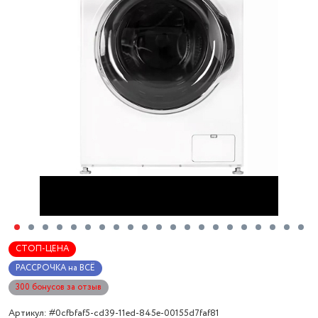
СТОП-ЦЕНА
РАССРОЧКА на ВСЁ
300 бонусов за отзыв
Артикул: #0cfbfaf5-cd39-11ed-845e-00155d7faf81