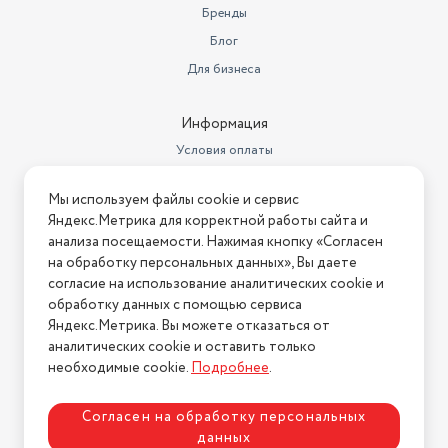
Бренды
Класс энергопотребления
A+++
Блог
Габариты (ШxГxВ)
59,5х60х85 см
Для бизнеса
Класс отжима
B
Информация
Вес товара в упаковке, (кг)
66
Условия оплаты
Максимальная загрузка (кг)
8
Условия доставки
Мы используем файлы cookie и сервис
Условия возврата
Количество программ стирки
14
Яндекс.Метрика для корректной работы сайта и
Нашли ошибку на сайте?
Напишите нам
.
анализа посещаемости. Нажимая кнопку «Согласен
быстрая, деликатная, детские
на обработку персональных данных», Вы даете
вещи, отжим, очистка барабана,
2026 © Интернет-магазин "АстМаркет". У нас есть всё!
согласие на использование аналитических cookie и
полоскание + отжим,
постельное белье, пуховые
обработку данных с помощью сервиса
вещи, ручная, синтетика,
Яндекс.Метрика. Вы можете отказаться от
Программы
смешанная, спортивн
аналитических cookie и оставить только
Политика конфиденциальности
необходимые cookie.
Подробнее
.
Бренд
Hyundai
Тип управления
Сенсорное
Согласен на обработку персональных
данных
Максимальный уровень звука/