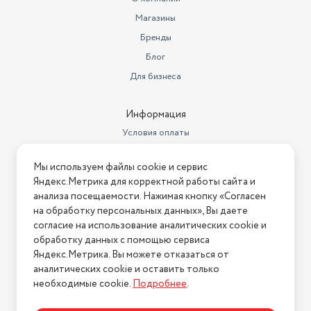
Уровень шума при отжиме
83 дБ
Магазины
Уровень шума при стирке
61 дБ
Бренды
Блог
Максимальное время отсрочки
старта
9 часов
Для бизнеса
Количество программ
16
Информация
Количество программ стирки
16
Условия оплаты
Бренд
Hotpoint
Условия доставки
Мы используем файлы cookie и сервис
Условия возврата
Комплектация
стиральная машина, инструкция
Яндекс.Метрика для корректной работы сайта и
Нашли ошибку на сайте?
Напишите нам
.
анализа посещаемости. Нажимая кнопку «Согласен
Максимальная скорость
на обработку персональных данных», Вы даете
отжима
1000
2026 © Интернет-магазин "АстМаркет". У нас есть всё!
согласие на использование аналитических cookie и
Установка
отдельно стоящая
обработку данных с помощью сервиса
Яндекс.Метрика. Вы можете отказаться от
Вес с учетом упаковки
61000
аналитических cookie и оставить только
Политика конфиденциальности
необходимые cookie.
Подробнее
.
Размеры, мм (ШхГхВ)
595х425х850