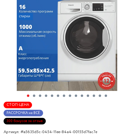
СТОП-ЦЕНА
РАССРОЧКА на ВСЁ
300 бонусов за отзыв
Артикул: #a5635d5c-0454-11ee-84a4-00155d7fac7e