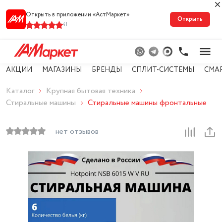
Открыть в приложении «АстМарке‪т‬»
Открыть
41
АКЦИИ
МАГАЗИНЫ
БРЕНДЫ
СПЛИТ-СИСТЕМЫ
СМА
Каталог
Крупная бытовая техника
Стиральные машины
Стиральные машины фронтальные
нет отзывов