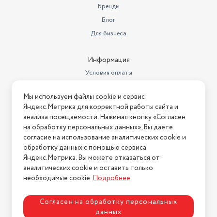
Зажигание
есть
Бренды
Остаточная влажность: 53 %
Блог
Автоматическая дозировка
моющего средства
нет
Для бизнеса
Уровень шума во время стирки: 57 дБ (А) относительно 1
Вес (кг)
53
пВт
Информация
Пузырьковая стирка
нет
Условия оплаты
Расход электроэнергии за цикл: 0,78 кВтч
Длина товара в упаковке, в
Условия доставки
метрах
0.515
Мы используем файлы cookie и сервис
Условия возврата
Подключение к холодной воде
Яндекс.Метрика для корректной работы сайта и
Ширина товара в упаковке, в
Нашли ошибку на сайте?
Напишите нам
.
анализа посещаемости. Нажимая кнопку «Согласен
метрах
0.66
Автоматическое взвешивание белья TotalWeight
на обработку персональных данных», Вы даете
2026 © Интернет-магазин "АстМаркет". У нас есть всё!
Высота товара в упаковке, в
согласие на использование аналитических cookie и
метрах
0.895
Продолжительность программы при 60°С: 278 мин.
обработку данных с помощью сервиса
Яндекс.Метрика. Вы можете отказаться от
Объем товара в упаковке, в
аналитических cookie и оставить только
Политика конфиденциальности
Материал бака/барабана: Карботек/Нержавеющая сталь
литрах
304.211
необходимые cookie.
Подробнее
.
Функциональные особенности
Звуковой сигнал
Крышка
Согласен на обработку персональных
Тип управления
Механическое
данных