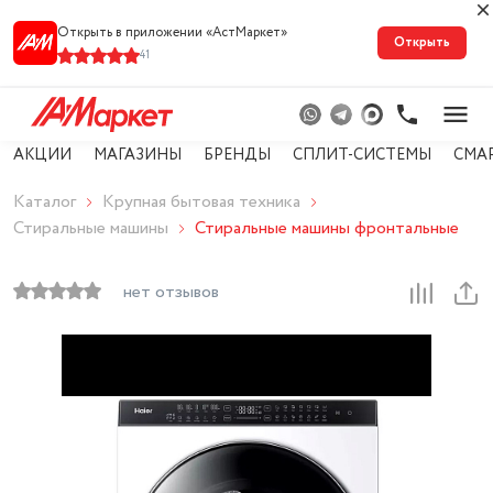
Открыть в приложении «АстМарке‪т‬»
Открыть
41
АКЦИИ
МАГАЗИНЫ
БРЕНДЫ
СПЛИТ-СИСТЕМЫ
СМА
Каталог
Крупная бытовая техника
Стиральные машины
Стиральные машины фронтальные
нет отзывов