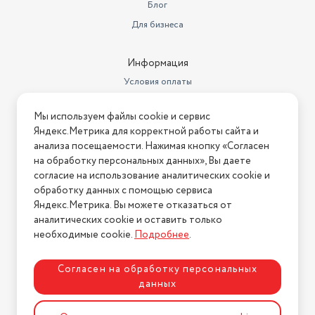
Блог
Низкий уровень шума при
Особенности конструкции
работе
Для бизнеса
Класс энергопотребления
A
Информация
Габариты (ШxГxВ)
70,1х46х98,5 см
Условия оплаты
Вес товара в упаковке, (кг)
115
Условия доставки
Мы используем файлы cookie и сервис
Условия возврата
Защита двигателя от перегрева
от детей
Яндекс.Метрика для корректной работы сайта и
Нашли ошибку на сайте?
Напишите нам
.
анализа посещаемости. Нажимая кнопку «Согласен
Класс отжима
A
на обработку персональных данных», Вы даете
2026 © Интернет-магазин "АстМаркет". У нас есть всё!
согласие на использование аналитических cookie и
Сушка
конденсационная
обработку данных с помощью сервиса
Основной цвет
белый
Яндекс.Метрика. Вы можете отказаться от
аналитических cookie и оставить только
Политика конфиденциальности
Дата окончания действия
необходимые cookie.
Подробнее
.
сертификата/декларации
14.07.2030
Дата регистрации
Согласен на обработку персональных
сертификата/декларации
15.07.2025
данных
Разработка сайта
ASTDESIGN
Страна производства
Китай