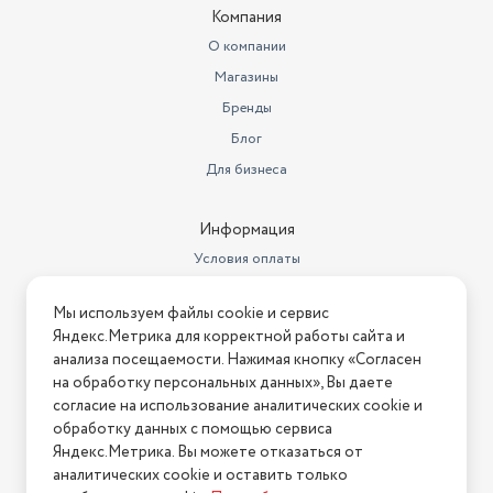
Компания
Максимальное время отсрочки
старта
нет
О компании
Магазины
Управление со смартфона
нет
Бренды
Уровень шума при отжиме
76 дБ
Блог
Защита от детей
защита от детей
Для бизнеса
Класс энергопотребления
A+++
Информация
Габариты (ШxГxВ)
59.5х39х85 см
Условия оплаты
Класс отжима
B
Условия доставки
Мы используем файлы cookie и сервис
Условия возврата
Габариты с упаковкой (ШхГхВ)
64.4х52.5х89.2 см
Яндекс.Метрика для корректной работы сайта и
Нашли ошибку на сайте?
Напишите нам
.
анализа посещаемости. Нажимая кнопку «Согласен
Вес товара в упаковке, (кг)
56
на обработку персональных данных», Вы даете
2026 © Интернет-магазин "АстМаркет". У нас есть всё!
согласие на использование аналитических cookie и
Максимальная загрузка (кг)
6
обработку данных с помощью сервиса
Наличие дисплея
Да
Яндекс.Метрика. Вы можете отказаться от
аналитических cookie и оставить только
Политика конфиденциальности
Количество программ стирки
10