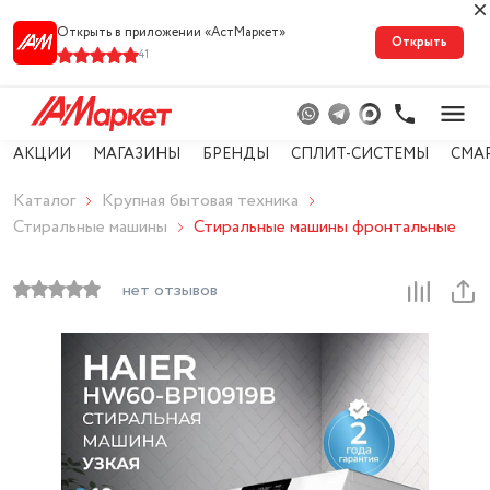
Открыть в приложении «АстМарке‪т‬»
Открыть
41
АКЦИИ
МАГАЗИНЫ
БРЕНДЫ
СПЛИТ-СИСТЕМЫ
СМА
Каталог
Крупная бытовая техника
Стиральные машины
Стиральные машины фронтальные
нет отзывов