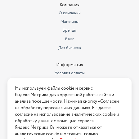
Компания
Расход воды за стирку
48
О компании
Уровень шума при отжиме
76
Магазины
Уровень шума при стирке
62 дБ
Бренды
Блог
Максимальное время отсрочки
старта
24 часа
Для бизнеса
Управление со смартфона
нет
Информация
Защита от детей
да
Условия оплаты
Класс энергопотребления
A+++
Условия доставки
Мы используем файлы cookie и сервис
Условия возврата
Габариты (ШxГxВ)
60х43х84.7 см
Яндекс.Метрика для корректной работы сайта и
Нашли ошибку на сайте?
Напишите нам
.
анализа посещаемости. Нажимая кнопку «Согласен
Потребляемая энергия
1 кВт*ч/кг
на обработку персональных данных», Вы даете
2026 © Интернет-магазин "АстМаркет". У нас есть всё!
согласие на использование аналитических cookie и
очистка барабана, выбор
скорости отжима, сигнал
обработку данных с помощью сервиса
окончания стирки, контроль
Яндекс.Метрика. Вы можете отказаться от
Дополнительные функции
баланса
аналитических cookie и оставить только
Политика конфиденциальности