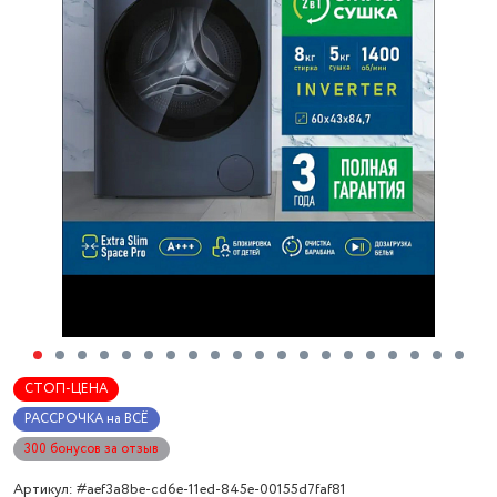
СТОП-ЦЕНА
РАССРОЧКА на ВСЁ
300 бонусов за отзыв
Артикул: #aef3a8be-cd6e-11ed-845e-00155d7faf81