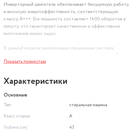
Инверторный двигатель обеспечивает бесшумную работу
и высокую энергоэффективность, соответствующую
классу А+++. Его мощность составляет 1400 оборотов в
минуту, что гарантирует качественное и эффективное
выполнение ваших задач.
В данной модели реализована специальная система,
которая распознает неравномерное распределение белья в
Показать полностью
барабане и предотвращает разбалансировку двигателя.
Кроме того, стиральная машина оснащена рядом
дополнительных функций, таких как:
Характеристики
* «Дозагрузка белья» — возможность догрузить белье в
Основные
процессе стирки.
Тип
стиральная машина
* Отсрочка старта — возможность планировать стирку с
учетом ваших предпочтений.
Класс стирки
A
* «Блокировка от детей» — защита от нежелательного
Глубина (см)
43
вмешательства детей в процесс.
* «Воздушная стирка» — бережное отношение к