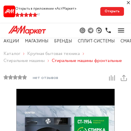
Открыть в приложении «АстМарке‪т‬»
Открыть
41
АКЦИИ
МАГАЗИНЫ
БРЕНДЫ
СПЛИТ-СИСТЕМЫ
СМА
Каталог
Крупная бытовая техника
Стиральные машины
Стиральные машины фронтальные
нет отзывов