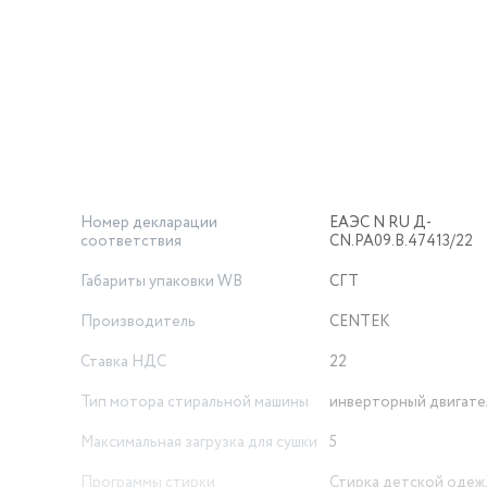
 в любое помещение. Простота в эксплуатации и уходе до
ежную и функциональную стиральную машинку с сушкой, Ce
время и силы.
ртир, так и для больших домов, где важно оптимально испо
тельную стиральную машину автомат с сушкой, которая ста
ЕАЭС N RU Д-
Номер декларации соответствия
CN.РА09.В.47413/22
Габариты упаковки WB
СГТ
Производитель
CENTEK
Ставка НДС
22
Тип мотора стиральной машины
инверторный двигате
Максимальная загрузка для
сушки
5