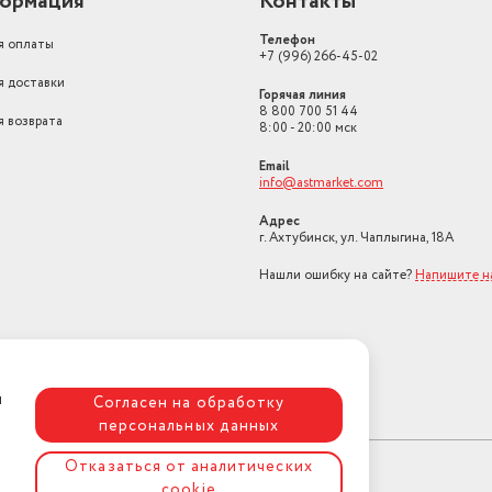
ормация
Контакты
Защита
от детей
Телефон
я оплаты
+7 (996) 266-45-02
Максимальная загрузка белья
8–8,9 кг
я доставки
Горячая линия
Голосовой помощник
43
8 800 700 51 44
я возврата
8:00 - 20:00 мск
Загрузка белья для сушки (кг)
5
Email
Тип управления
info@astmarket.com
Сенсорное
Адрес
Максимальный уровень звука/
г. Ахтубинск, ул. Чаплыгина, 18А
шума
76
Нашли ошибку на сайте?
Напишите 
Цвет
белый
Стиральная машина,
Комплектация
документация
Безопасность
Защита от детей
ая
Согласен на обработку
Ширина
60 см
персональных данных
Максимальная скорость отжима
1 400
Отказаться от аналитических
cookie