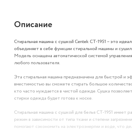
Описание
Стиральная машина с сушкой Centek CT-1951 – это и
Она объединяет в себе функции стиральной машины и
одеждой. Модель оснащена автоматической системой
простым для любого пользователя.
Эта стиральная машина предназначена для быстрой 
высокой вместимостью вы сможете стирать большое к
детьми или тех, кто часто нуждается в чистой одежд
после завершения стирки одежда будет готова к носк
Стиральная машина с сушкой для белья CT-1951 име
оптимальный режим в зависимости от типа ткани и с
технологии, которые помогают сэкономить на электро