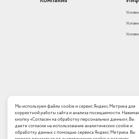
Компания
Инф
Максимальное время отсрочки
Услови
старта
24 часа
Услови
Количество программ
11
Услови
Страна-изготовитель
Китай
Особенности конструкции
дисплей
Класс энергопотребления
A+++
Габариты (ШxГxВ)
60х43х84.7 см
Вес товара в упаковке, (кг)
65
Функция дозагрузки белья
через основной люк
Класс отжима
B
Мы используем файлы cookie и сервис Яндекс.Метрика для
корректной работы сайта и анализа посещаемости. Нажим
Вес в транспортной упаковке
65 кг
кнопку «Согласен на обработку персональных данных», Вы
даете согласие на использование аналитических cookie и
Габариты с упаковкой (ШхГхВ)
57х67х89 см
обработку данных с помощью сервиса Яндекс.Метрика. Вы