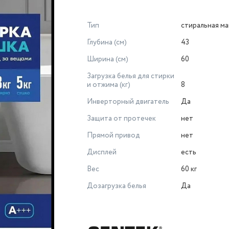
Тип
стиральная м
Глубина (см)
43
Ширина (см)
60
Загрузка белья для стирки
и отжима (кг)
8
Инверторный двигатель
Да
Защита от протечек
нет
Прямой привод
нет
Дисплей
есть
Вес
60 кг
Дозагрузка белья
Да