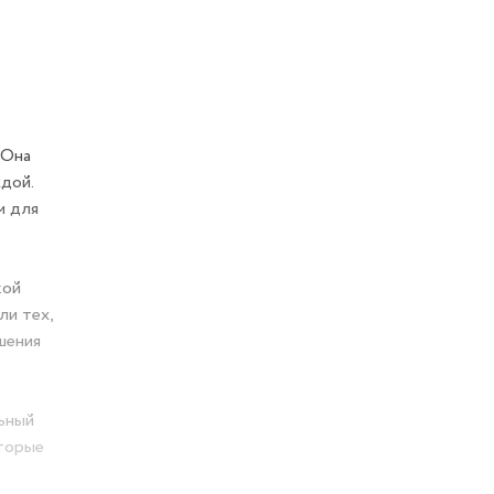
м доме.
а за
добным и
 С
ей с
оскольку
ь
гающие
том для