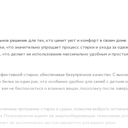
деальное решение для тех, кто ценит уют и комфорт в свое
 сушилки, что значительно упрощает процесс стирки и уход
 управления, что делает ее использование максимально у
и эффективной стирки, обеспечивая безупречное качество.
оличество белья за один раз, что особенно удобно для сем
е. Сушка позволяет вам не беспокоиться о влажных вещах, п
е.
ет различные программы стирки и сушки, позволяя выбрат
тепени загрязнения. Пользователи оценят её энергосбере
энергии и воде, что делает её экологически чистым вариан