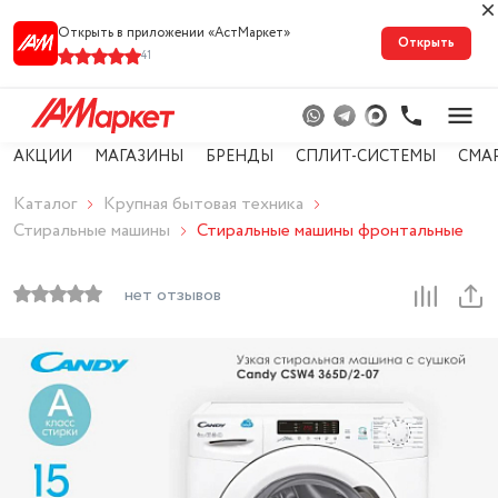
Открыть в приложении «АстМарке‪т‬»
Открыть
41
АКЦИИ
МАГАЗИНЫ
БРЕНДЫ
СПЛИТ-СИСТЕМЫ
СМА
Каталог
Крупная бытовая техника
Стиральные машины
Стиральные машины фронтальные
нет отзывов