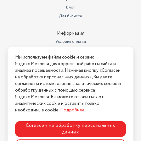
Уровень шума при отжиме
75
Блог
Защита от детей
есть
Для бизнеса
Габариты (ШxГxВ)
60x44x85 см
Информация
Класс отжима
B
Условия оплаты
Вес в транспортной упаковке
66 кг
Условия доставки
Мы используем файлы cookie и сервис
Условия возврата
Габариты с упаковкой (ШхГхВ)
54.5х65.5х88.5 см
Яндекс.Метрика для корректной работы сайта и
Нашли ошибку на сайте?
Напишите нам
.
анализа посещаемости. Нажимая кнопку «Согласен
Вес товара в упаковке, (кг)
67
на обработку персональных данных», Вы даете
2026 © Интернет-магазин "АстМаркет". У нас есть всё!
согласие на использование аналитических cookie и
Автоматическая дозировка
моющего средства
есть
обработку данных с помощью сервиса
Яндекс.Метрика. Вы можете отказаться от
Дополнительные функции
гигиена
аналитических cookie и оставить только
Политика конфиденциальности
необходимые cookie.
Подробнее
.
Вес (кг)
65
Пузырьковая стирка
нет
Согласен на обработку персональных
данных
Длина товара в упаковке, в