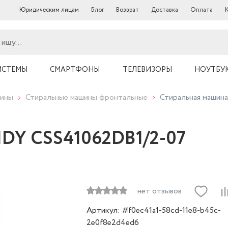
Юридическим лицам
Блог
Возврат
Доставка
Оплата
ИСТЕМЫ
СМАРТФОНЫ
ТЕЛЕВИЗОРЫ
НОУТБУ
шины
Стиральные машины фронтальные
Стиральная машин
NDY CSS41062DB1/2-07
нет отзывов
Артикул: #f0ec41a1-58cd-11e8-b45c-
2e0f8e2d4ed6