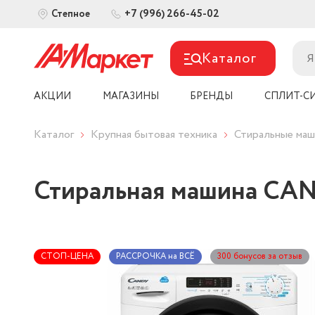
+7 (996) 266-45-02
Степное
Каталог
АКЦИИ
МАГАЗИНЫ
БРЕНДЫ
СПЛИТ-С
Каталог
Крупная бытовая техника
Стиральные ма
Стиральная машина CA
СТОП-ЦЕНА
РАССРОЧКА на ВСЁ
300 бонусов за отзыв