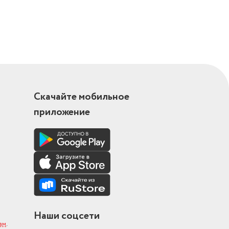
аней,
ания,
ы, стирка
тирки
пер
Скачайте мобильное
приложение
д)
Наши соцсети
ам
.