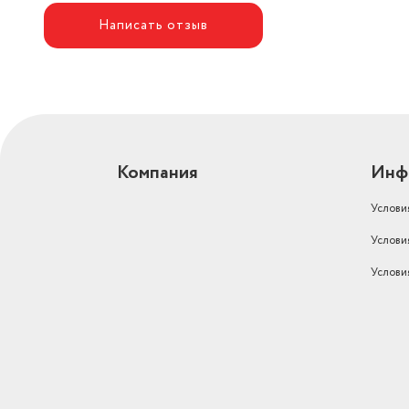
Написать отзыв
Автоматическая дозировка
моющего средства
есть
белый хлопок,гигиена+; б
Дополнительные функции
Shiatsu
Пузырьковая стирка
нет
Длина товара в упаковке, в
Компания
Инф
метрах
0.48
Услови
Ширина товара в упаковке, в
метрах
0.65
Услови
Услови