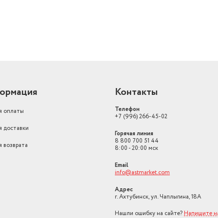
Программа стирки шерсти
есть
стирка деликатных тк
экономичная стирка,
предотвращение смин
арабан
стирка детской одежд
джинсов, программа с
Специальные программы
смешанных тканей, су
Материал бака
пластик
ормация
Контакты
Таймер отсрочки начала стирки
есть
Телефон
я оплаты
+7 (996) 266-45-02
Отмена отжима
есть
я доставки
Горячая линия
Класс энергоэффективности
класс A+ (337 кВтч/го
8 800 700 51 44
я возврата
8:00 - 20:00 мск
Email
info@astmarket.com
Адрес
г. Ахтубинск, ул. Чаплыгина, 18А
Нашли ошибку на сайте?
Напишите н