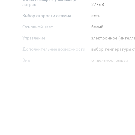
литрах
277.68
Выбор скорости отжима
есть
Основной цвет
белый
Управление
электронное (интелл
Дополнительные возможности
выбор температуры с
Вид
отдельностоящая
Сушка
нет
Класс эффективности стирки
A
Класс эффективности отжима
C
Скорость вращения при отжиме
до 1000 об/мин
Контроль дисбаланса
есть
й
Контроль за уровнем пены
есть