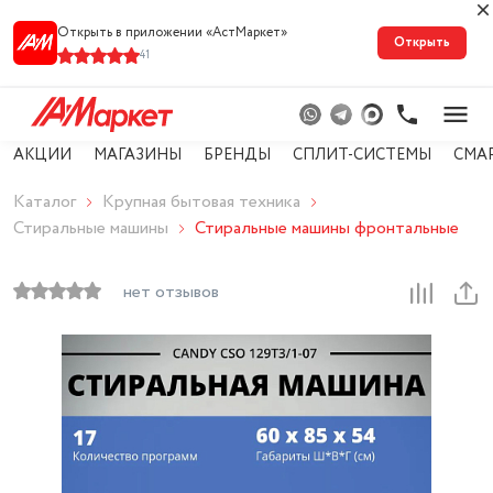
Открыть в приложении «АстМарке‪т‬»
Открыть
41
АКЦИИ
МАГАЗИНЫ
БРЕНДЫ
СПЛИТ-СИСТЕМЫ
СМА
Каталог
Крупная бытовая техника
Стиральные машины
Стиральные машины фронтальные
нет отзывов