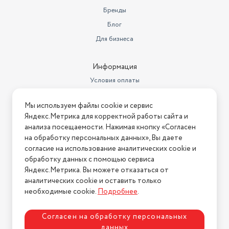
подстраивают под него необходимое количество воды и
Бренды
электроэнергии, что позволяет значительно сократить их
Габариты (ШxГxВ)
60х53х85 см
потребление.
Блог
Класс отжима
B
Для бизнеса
Вес товара в упаковке, (кг)
65
Информация
Глубина предмета
53
Условия оплаты
Дата окончания действия
Условия доставки
сертификата/декларации
09.08.2027
Мы используем файлы cookie и сервис
Условия возврата
Яндекс.Метрика для корректной работы сайта и
Дата регистрации
Нашли ошибку на сайте?
Напишите нам
.
анализа посещаемости. Нажимая кнопку «Согласен
сертификата/декларации
10.08.2022
на обработку персональных данных», Вы даете
2026 © Интернет-магазин "АстМаркет". У нас есть всё!
Встраиваемая техника
согласие на использование аналитических cookie и
нет
обработку данных с помощью сервиса
Вес без упаковки (кг)
65
Яндекс.Метрика. Вы можете отказаться от
аналитических cookie и оставить только
Политика конфиденциальности
Номер сертификата
ЕАЭС RU С-
необходимые cookie.
Подробнее
.
соответствия
RU.АЯ46.В.25932/22
Габариты упаковки WB
СГТ
Согласен на обработку персональных
данных