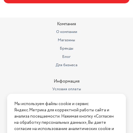
Уровень шума при отжиме
80 дБ
Класс энергопотребления
A+
Компания
Габариты (ШxГxВ)
51х45х70 см
О компании
Магазины
Потребляемая энергия
0.76 кВт*ч/кг
Бренды
Скорость вращения при
Блог
отжиме
до 1100 об/мин
Для бизнеса
Количество программ
17
Информация
Условия оплаты
Условия доставки
Мы используем файлы cookie и сервис
Условия возврата
Яндекс.Метрика для корректной работы сайта и
Нашли ошибку на сайте?
Напишите нам
.
анализа посещаемости. Нажимая кнопку «Согласен
на обработку персональных данных», Вы даете
2026 © Интернет-магазин "АстМаркет". У нас есть всё!
согласие на использование аналитических cookie и