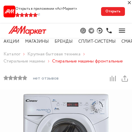
Открыть в приложении «АстМарке‪т‬»
Открыть
41
АКЦИИ
МАГАЗИНЫ
БРЕНДЫ
СПЛИТ-СИСТЕМЫ
СМА
Каталог
Крупная бытовая техника
Стиральные машины
Стиральные машины фронтальные
нет отзывов