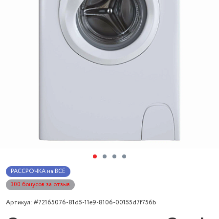
РАССРОЧКА на ВСЁ
300 бонусов за отзыв
Артикул: #72165076-81d5-11e9-8106-00155d7f756b