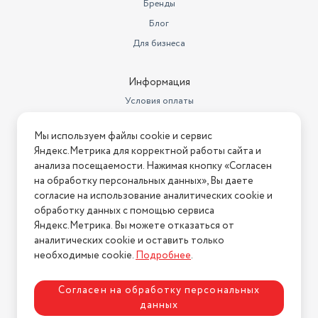
старта
24 ч
Бренды
Блог
Класс энергопотребления
A+++
Для бизнеса
Функция дозагрузки белья
отсутствует
Сушка
нет
Информация
Условия оплаты
Производитель
Бирюса
Условия доставки
Количество программ стирки
15
Мы используем файлы cookie и сервис
Условия возврата
Яндекс.Метрика для корректной работы сайта и
быстрая стирка,
Нашли ошибку на сайте?
Напишите нам
.
анализа посещаемости. Нажимая кнопку «Согласен
дополнительное полоскание,
на обработку персональных данных», Вы даете
ежедневная стирка,
2026 © Интернет-магазин "АстМаркет". У нас есть всё!
интенсивная стирка, отжим,
согласие на использование аналитических cookie и
полоскание, стирка
обработку данных с помощью сервиса
деликатных тканей, стирка
Яндекс.Метрика. Вы можете отказаться от
Программы
детских вещей, с
аналитических cookie и оставить только
Политика конфиденциальности
необходимые cookie.
Подробнее
.
Защита
от детей
Тип управления
механическое
Согласен на обработку персональных
данных
Максимальная скорость