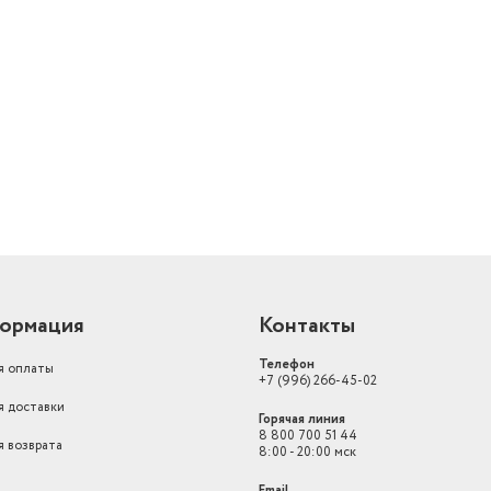
Тип загрузки стиральной машины
фронтальная
й
Тип установки стиральной
машины
автоматическая
Доп. опции стиральной машины
дисплей
Функциональные особенности
Отсрочка запуска
Тип управления
механическое
Максимальный уровень звука/
шума
61
Высота, см
84
ормация
Контакты
Ширина предмета
60
Телефон
я оплаты
+7 (996) 266-45-02
Высота предмета
84
я доставки
Горячая линия
Модель
WSDN63512ZSW
8 800 700 51 44
я возврата
8:00 - 20:00 мск
 стирка
Загрузка белья для стирки (кг)
6
ная
Email