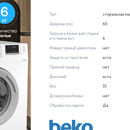
Тип
стиральная м
Ширина (см)
60
Загрузка белья для стирки
и отжима (кг)
6
Инверторный двигатель
нет
Защита от протечек
есть
Прямой привод
нет
Дисплей
есть
Вес
55
Дозагрузка белья
нет
Обработка паром
Да