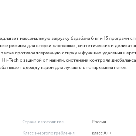
длагает максимальную загрузку барабана 6 кг и 15 программ с
ьные режимы для стирки хлопковых, синтетических и деликатн
а также противоаллергенную стирку и функцию удаления шерст
Hi-Tech с защитой от накипи, системами контроля дисбаланса
рабатывает одежду паром для лучшего отстирывания пятен.
Страна-изготовитель
Россия
Класс энергопотребления
класс A++