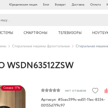
Юридическим лицам
Блог
Возврат
Доставка
Оплата
ИСТЕМЫ
СМАРТФОНЫ
ТЕЛЕВИЗОРЫ
НОУТБУ
шины
Стиральные машины фронтальные
Стиральная маши
EKO WSDN63512ZSW
Скидка: 17%
нет отзывов
Артикул: #5cec599c-ed51-11ec-8334-
00155d7f9c97