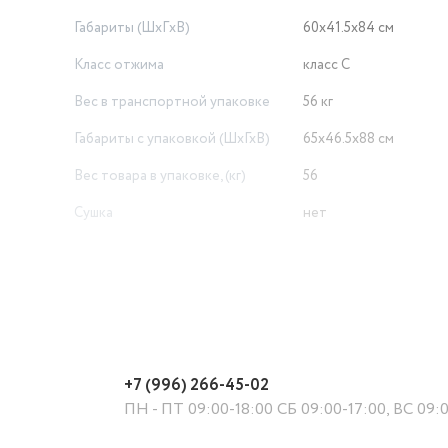
Габариты (ШxГxВ)
60х41.5х84 см
Класс отжима
класс C
Вес в транспортной упаковке
56 кг
Габариты с упаковкой (ШхГхВ)
65х46.5х88 см
Вес товара в упаковке, (кг)
56
Сушка
нет
Пузырьковая стирка
нет
Встраиваемая техника
нет
Вес без упаковки (кг)
55
Габариты упаковки WB
СГТ
+7 (996) 266-45-02
Тип мотора стиральной машины
стандартный
ПН - ПТ 09:00-18:00 СБ 09:00-17:00, ВС 09:
Программы стирки
синтетика