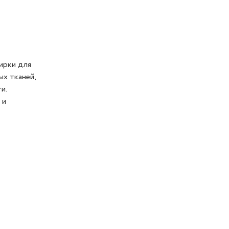
тирки для
ых тканей,
и.
 и