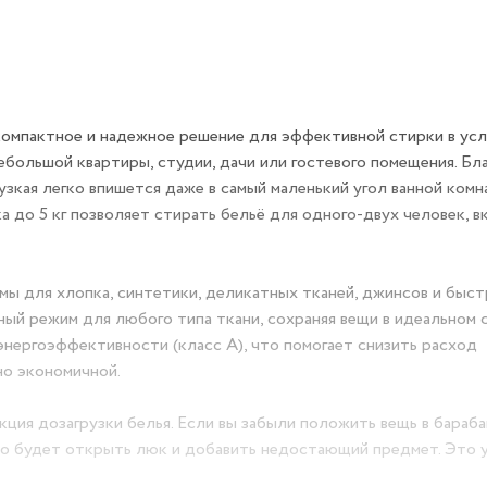
компактное и надежное решение для эффективной стирки в усл
большой квартиры, студии, дачи или гостевого помещения. Бл
 узкая легко впишется даже в самый маленький угол ванной комн
а до 5 кг позволяет стирать бельё для одного-двух человек, в
мы для хлопка, синтетики, деликатных тканей, джинсов и быс
ный режим для любого типа ткани, сохраняя вещи в идеальном 
энергоэффективности (класс A), что помогает снизить расход
но экономичной.
ия дозагрузки белья. Если вы забыли положить вещь в бараба
но будет открыть люк и добавить недостающий предмет. Это 
рерывая процесс стирки полностью.