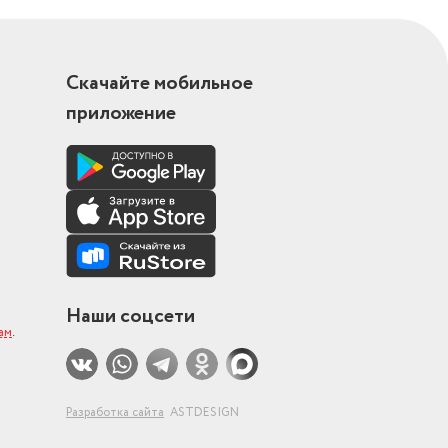
на отжима,
ка, стирка
Скачайте мобильное
тирка
а джинсов,
приложение
, стирка см
Наши соцсети
ам
.
Разработка сайта
ASTDESIGN