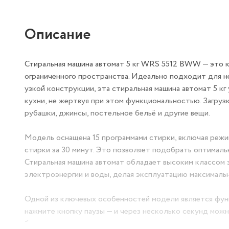
Описание
Стиральная машина автомат 5 кг WRS 5512 BWW — это 
ограниченного пространства. Идеально подходит для не
узкой конструкции, эта стиральная машина автомат 5 кг
кухни, не жертвуя при этом функциональностью. Загрузк
рубашки, джинсы, постельное бельё и другие вещи.
Модель оснащена 15 программами стирки, включая режи
стирки за 30 минут. Это позволяет подобрать оптималь
Стиральная машина автомат обладает высоким классом 
электроэнергии и воды, делая эксплуатацию максималь
Одной из ключевых особенностей модели является функц
нажмите кнопку паузы — и через несколько секунд мож
безопасно и позволяет экономить воду и энергию, не п