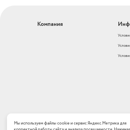
Габариты (ШxГxВ)
60х36.5х84см
Класс отжима
класс C
Компания
Инф
Вес в транспортной упаковке
52 кг
Услови
Вес, кг
51
Услови
Габариты с упаковкой (ШхГхВ)
41.5х65х88 см
Услови
Вес товара в упаковке, (кг)
52
выбор скорости отжима,
контроль баланса, контро
Дополнительные функции
уровнем пены, отложенны
Встраиваемая техника
нет
Вес без упаковки (кг)
51
Габариты упаковки WB
СГТ
Мы используем файлы cookie и сервис Яндекс.Метрика для
Тип мотора стиральной машины
стандартный
корректной работы сайта и анализа посещаемости. Нажима