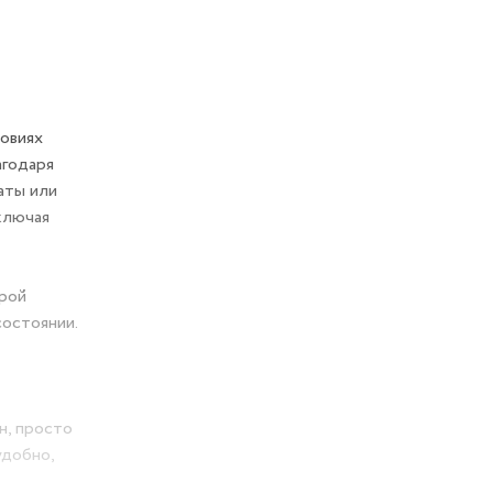
овиях
агодаря
аты или
ключая
трой
состоянии.
н, просто
удобно,