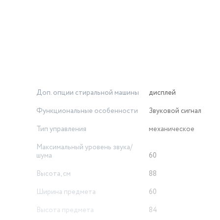
ма — до 1200 оборотов в минуту, что обеспечивает качествен
ма контроля дисбаланса предотвращает сильную вибрацию, а з
еренности в повседневной эксплуатации.
ется в любой интерьер. Простое и интуитивное управление де
ого возраста.
стиральную машину, которая сочетает в себе компактность, 
Доп. опции стиральной машины
дисплей
Функциональные особенности
Звуковой сигнал
Тип управления
механическое
Максимальный уровень звука/
шума
60
Высота, см
88
Ширина предмета
60
Высота предмета
84