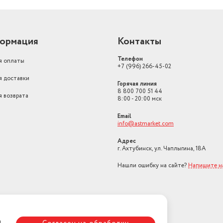
Количество программ стирки
15
быстрая стирка, отме
предварительная стир
ормация
Контакты
деликатных тканей, с
детских вещей, стирк
Программы
стирка пуховых вещей
Телефон
я оплаты
+7 (996) 266-45-02
Бренд
Beko
я доставки
Горячая линия
8 800 700 51 44
Максимальная загрузка белья
5
я возврата
8:00 - 20:00 мск
стиральная машина;
Email
Комплектация
документация
info@astmarket.com
ль за
Цвет
белый
Адрес
й старт
г. Ахтубинск, ул. Чаплыгина, 18А
Максимальная скорость отжима
1 000
Нашли ошибку на сайте?
Напишите н
Установка
отдельно стоящая
Безопасность
Защита от детей
Вес с учетом упаковки
52000
я