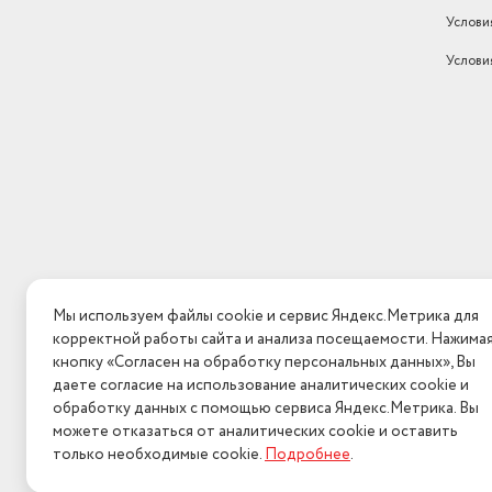
Услови
Вес товара в упаковке, (кг)
65
- Защита от попадания нерастворимого стирального по
Услови
Автоматическая дозировка
моющего средства
нет
- Блокировка двери от открытия
Стандарты HDTV
5 лет
- Блокировка от случайного запуска (защита от детей)
выбор скорости отжима, 
температуры стирки,
- Защита от включения при неправильном нажатии кноп
интеллектуальное управ
стиркой, контроль баланс
контроль за уровнем пены
- Принудительное снижение температуры моющего сред
Дополнительные функции
отложенный старт, си
Дополнительная информация:
Вес (кг)
63
Мы используем файлы cookie и сервис Яндекс.Метрика для
корректной работы сайта и анализа посещаемости. Нажима
Пузырьковая стирка
нет
- Материал бака: высокопрочный композит из полипроп
кнопку «Согласен на обработку персональных данных», Вы
даете согласие на использование аналитических cookie и
Габариты упаковки WB
СГТ
обработку данных с помощью сервиса Яндекс.Метрика. Вы
- Материал барабана: нержавеющая сталь
Длина товара в упаковке, в
можете отказаться от аналитических cookie и оставить
метрах
0.51
только необходимые cookie.
Подробнее
.
2026 © Интерн
- Регулируемые ножки
Ширина товара в упаковке, в