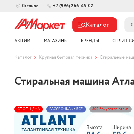
+7 (996) 266-45-02
Степное
Каталог
АКЦИИ
МАГАЗИНЫ
БРЕНДЫ
СПЛИТ-С
Каталог
Крупная бытовая техника
Стиральные ма
Стиральная машина Атл
СТОП-ЦЕНА
РАССРОЧКА на ВСЁ
300 бонусов за отзыв