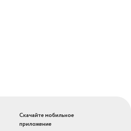
аней,
ания,
уви, стирка
супер-
-стирка,
й)
усов
Скачайте мобильное
приложение