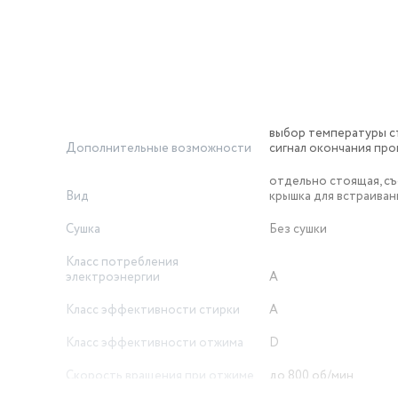
выбор температуры с
Дополнительные возможности
сигнал окончания пр
отдельно стоящая, с
Вид
крышка для встраиван
икатные ткани, ручная стирка для очень деликатных изделий, э
Сушка
Без сушки
даление пятен и т.д.
Класс потребления
электроэнергии
A
Класс эффективности стирки
A
Класс эффективности отжима
D
Скорость вращения при отжиме
до 800 об/мин