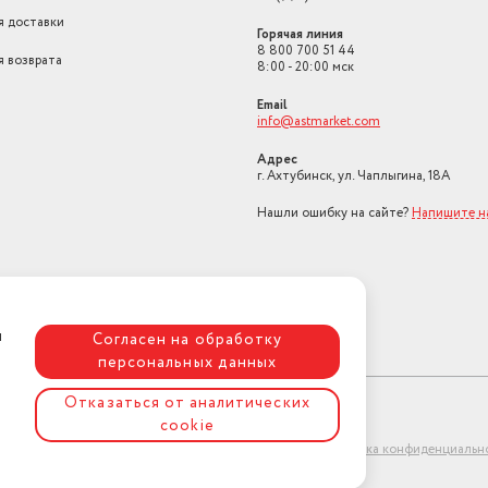
Количество программ
15
я доставки
Горячая линия
рошка
8 800 700 51 44
Особенности конструкции
открывание люка на 1
я возврата
8:00 - 20:00 мск
Класс энергопотребления
A++
Email
info@astmarket.com
Наличие дисплея
Да
Адрес
выбор
г. Ахтубинск, ул. Чаплыгина, 18А
быстрая стирка, доп
ок
полоскание, замачива
ление
Нашли ошибку на сайте?
Напишите н
режим, отмена отжима
а,
предварительная стир
,
ства при сливе воды
предотвращение смин
Программы
стирка верхней о
Бренд
ATLANT
я
Согласен на обработку
илена
стиральная машина,
персональных данных
Комплектация
документация
Отказаться от аналитических
Диаметр нижнего яруса
3 г.
cookie
ет-магазин "АстМаркет". У нас есть всё!
Политика конфиденциальн
Максимальная скорость отжима
1000 об/мин