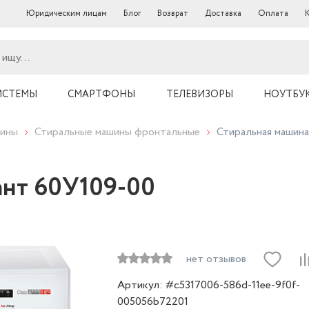
Юридическим лицам
Блог
Возврат
Доставка
Оплата
ИСТЕМЫ
СМАРТФОНЫ
ТЕЛЕВИЗОРЫ
НОУТБУ
шины
Стиральные машины фронтальные
Стиральная машин
ант 60У109-00
нет отзывов
Артикул: #c5317006-586d-11ee-9f0f-
005056b72201