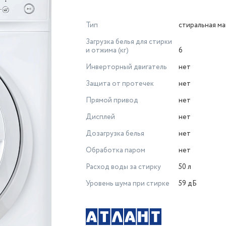
Тип
стиральная м
Загрузка белья для стирки
и отжима (кг)
6
Инверторный двигатель
нет
Защита от протечек
нет
Прямой привод
нет
Дисплей
нет
Дозагрузка белья
нет
Обработка паром
нет
Расход воды за стирку
50 л
Уровень шума при стирке
59 дБ