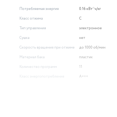
Потребляемая энергия
0.16 кВт*ч/кг
Класс отжима
С
Тип управления
электронное
Сушка
нет
Скорость вращения при отжиме
до 1000 об/мин
Материал бака
пластик
Количество программ
11
Класс энергопотребления
A+++
Линейка
SOFT/ACTION
Диаметр загрузочного люка
34 см
Гарантийный срок
1 г.
Класс стирки
A