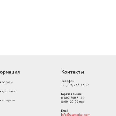
й
ормация
Контакты
Телефон
я оплаты
+7 (996) 266-45-02
я доставки
Горячая линия
8 800 700 51 44
я возврата
8:00 - 20:00 мск
Email
info@astmarket.com