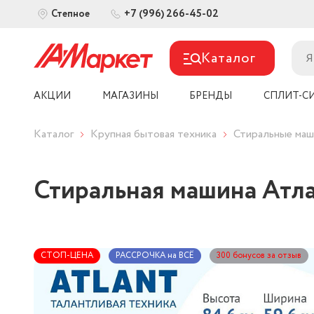
+7 (996) 266-45-02
Степное
Каталог
АКЦИИ
МАГАЗИНЫ
БРЕНДЫ
СПЛИТ-С
Каталог
Крупная бытовая техника
Стиральные ма
Стиральная машина Атл
СТОП-ЦЕНА
РАССРОЧКА на ВСЁ
300 бонусов за отзыв