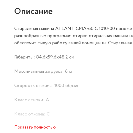
Описание
Стиральная машина ATLANT СМА-60 С 1010-00 поможет 
разнообразным программам стирки стиральная машина н
обеспечит тихую работу вашей помощницы. Стиральная 
Габариты: 84.6x59.6x48.2 см
Максимальная загрузка: 6 кг
Скорость отжима: 1000 об/мин
Класс стирки: A
Класс отжима: С
Показать полностью
Класс энергопотребления: A++