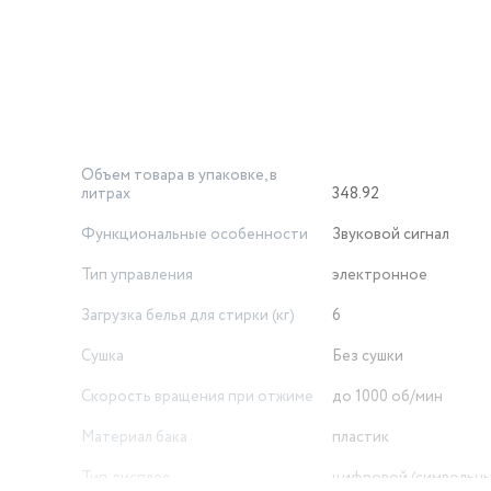
Объем товара в упаковке, в
литрах
348.92
Функциональные особенности
Звуковой сигнал
Тип управления
электронное
Загрузка белья для стирки (кг)
6
Сушка
Без сушки
Скорость вращения при отжиме
до 1000 об/мин
Материал бака
пластик
Тип дисплея
цифровой (символьны