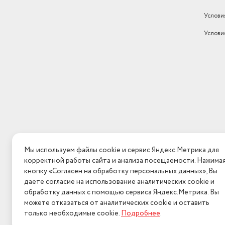
• Тёмные вещи 40°
Вес товара в упаковке, (кг)
62
• Тёмные вещи 30°
Услови
Длина товара в упаковке, в
• Тёмные вещи 20°
метрах
0.61
Услови
• Верхняя одежда 30°
Ширина товара в упаковке, в
• Верхняя одежда 20°
метрах
0.65
• Шёлк 30°
• Шёлк 20°
Высота товара в упаковке, в
метрах
0.88
• Слив
• Полоскание
• Отжим
• Деликатный отжим
Дополнительные функции:
Мы используем файлы cookie и сервис Яндекс.Метрика для
• Отложенное начало стирки на 1-24 часа
корректной работы сайта и анализа посещаемости. Нажима
• Предварительная стирка для удаления значительных з
кнопку «Согласен на обработку персональных данных», Вы
• Замачивание
даете согласие на использование аналитических cookie и
обработку данных с помощью сервиса Яндекс.Метрика. Вы
• Остановка с водой в баке для исключения окончатель
можете отказаться от аналитических cookie и оставить
• Выбор оборотов отжима и отмена отжима
только необходимые cookie.
Подробнее
.
2026 © Интерн
• Выбор температуры стирки