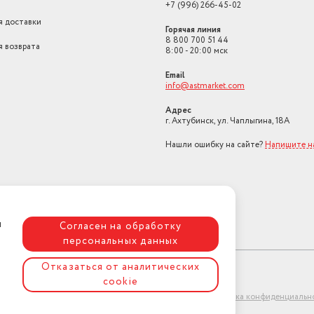
Гарантийный срок
3 года
+7 (996) 266-45-02
я доставки
Страна-изготовитель
Беларусь
Горячая линия
8 800 700 51 44
я возврата
8:00 - 20:00 мск
Класс стирки
A
Email
info@astmarket.com
Адрес
г. Ахтубинск, ул. Чаплыгина, 18А
Нашли ошибку на сайте?
Напишите н
я
Согласен на обработку
агрязнений
персональных данных
Отказаться от аналитических
ного отжима
cookie
ет-магазин "АстМаркет". У нас есть всё!
Политика конфиденциальн