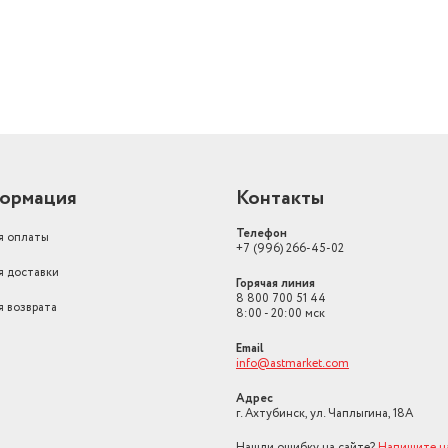
ормация
Контакты
Телефон
я оплаты
+7 (996) 266-45-02
я доставки
Горячая линия
8 800 700 51 44
я возврата
8:00 - 20:00 мск
Email
info@astmarket.com
Адрес
г. Ахтубинск, ул. Чаплыгина, 18А
Нашли ошибку на сайте?
Напишите н