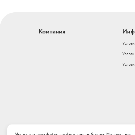
Компания
Инф
Услови
Услови
Услови
Мы используем файлы cookie и сервис Яндекс.Метрика для