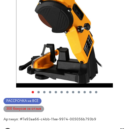
РАССРОЧКА на ВСЁ
300 бонусов за отзыв
Артикул: #7e93aa66-c4bb-11ee-9974-005056b793b9