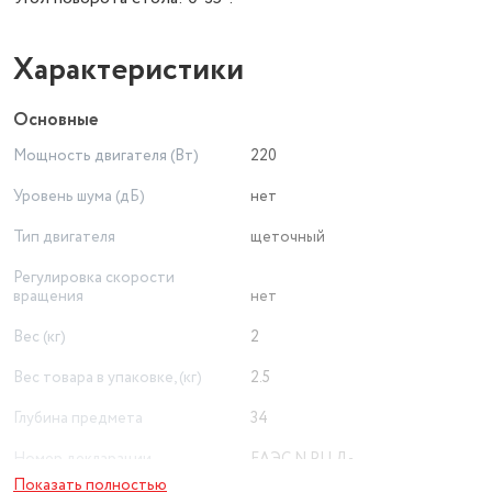
Характеристики
Основные
Мощность двигателя (Вт)
220
Уровень шума (дБ)
нет
Тип двигателя
щеточный
Регулировка скорости
вращения
нет
Вес (кг)
2
Вес товара в упаковке, (кг)
2.5
Глубина предмета
34
Номер декларации
ЕАЭС N RU Д-
соответствия
CN.РА03.В.98659/22
Показать полностью