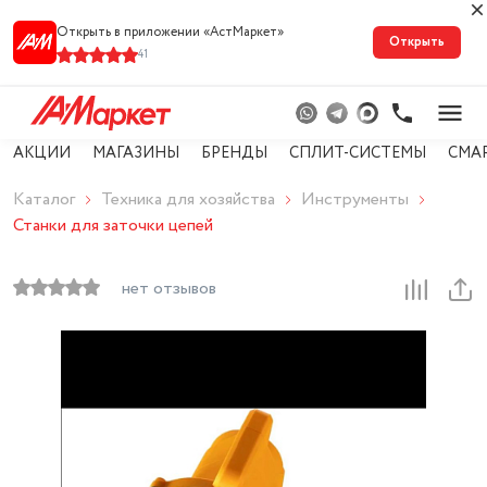
Открыть в приложении «АстМарке‪т‬»
Открыть
41
АКЦИИ
МАГАЗИНЫ
БРЕНДЫ
СПЛИТ-СИСТЕМЫ
СМА
Каталог
Техника для хозяйства
Инструменты
Станки для заточки цепей
нет отзывов