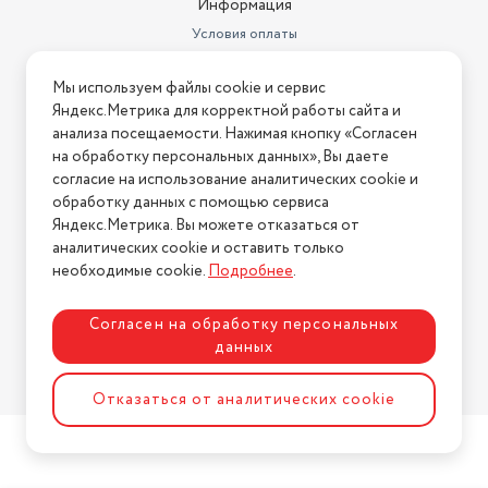
Информация
Условия оплаты
Условия доставки
Мы используем файлы cookie и сервис
Условия возврата
Яндекс.Метрика для корректной работы сайта и
Нашли ошибку на сайте?
Напишите нам
.
анализа посещаемости. Нажимая кнопку «Согласен
на обработку персональных данных», Вы даете
2026 © Интернет-магазин "АстМаркет". У нас есть всё!
согласие на использование аналитических cookie и
обработку данных с помощью сервиса
Яндекс.Метрика. Вы можете отказаться от
аналитических cookie и оставить только
Политика конфиденциальности
необходимые cookie.
Подробнее
.
Согласен на обработку персональных
данных
Разработка сайта
ASTDESIGN
Отказаться от аналитических cookie