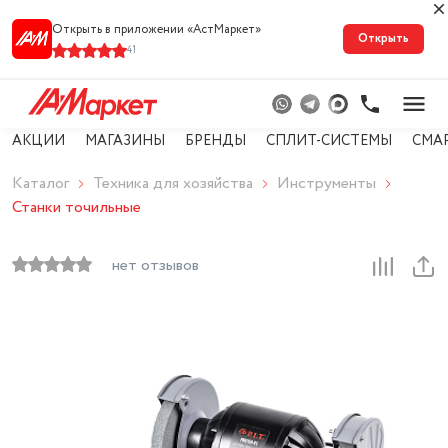
Открыть в приложении «АстМарке‪т‬»
Открыть
41
АКЦИИ
МАГАЗИНЫ
БРЕНДЫ
СПЛИТ-СИСТЕМЫ
СМА
Каталог
Техника для хозяйства
Инструменты
Станки точильные
нет отзывов