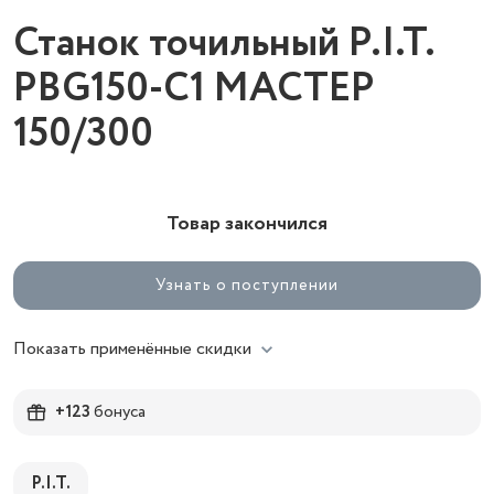
Станок точильный P.I.T.
PBG150-C1 МАСТЕР
150/300
Товар закончился
Узнать о поступлении
Показать применённые скидки
+123
бонуса
P.I.T.