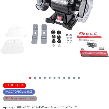
СТОП-ЦЕНА
РАССРОЧКА на ВСЁ
300 бонусов за отзыв
Артикул: #8ca07239-14df-11ee-84ba-00155d7fac7f