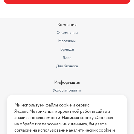
Мощность двигателя
300 Вт
Частота вращения
2950 об/мин
Компания
О компании
Магазины
Бренды
Блог
Для бизнеса
Информация
Условия оплаты
Условия доставки
Мы используем файлы cookie и сервис
Условия возврата
Яндекс.Метрика для корректной работы сайта и
Нашли ошибку на сайте?
Напишите нам
.
анализа посещаемости. Нажимая кнопку «Согласен
на обработку персональных данных», Вы даете
2026 © Интернет-магазин "АстМаркет". У нас есть всё!
согласие на использование аналитических cookie и