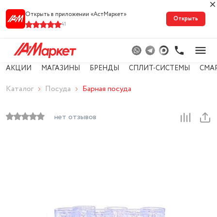
Открыть в приложении «АстМарке‪т‬»
Открыть
41
АКЦИИ
МАГАЗИНЫ
БРЕНДЫ
СПЛИТ-СИСТЕМЫ
СМА
Каталог
Посуда
Барная посуда
нет отзывов