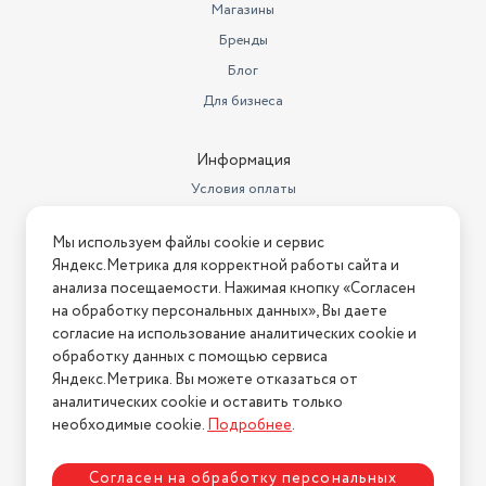
Магазины
Бренды
Блог
Для бизнеса
Информация
Условия оплаты
Условия доставки
Мы используем файлы cookie и сервис
Условия возврата
Яндекс.Метрика для корректной работы сайта и
Нашли ошибку на сайте?
Напишите нам
.
анализа посещаемости. Нажимая кнопку «Согласен
на обработку персональных данных», Вы даете
2026 © Интернет-магазин "АстМаркет". У нас есть всё!
согласие на использование аналитических cookie и
обработку данных с помощью сервиса
Яндекс.Метрика. Вы можете отказаться от
аналитических cookie и оставить только
Политика конфиденциальности
необходимые cookie.
Подробнее
.
Согласен на обработку персональных