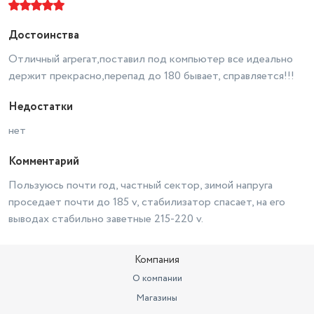
Максимальное входное
рабочее напряжение
260 В
Достоинства
L-образный разъем
напольное
Отличный агрегат,поставил под компьютер все идеально
держит прекрасно,перепад до 180 бывает, справляется!!!
Недостатки
нет
Комментарий
Пользуюсь почти год, частный сектор, зимой напруга
проседает почти до 185 v, стабилизатор спасает, на его
выводах стабильно заветные 215-220 v.
Компания
О компании
Магазины