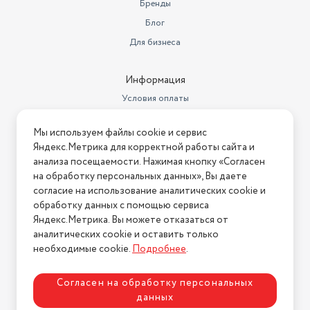
Бренды
Блог
Для бизнеса
Информация
Условия оплаты
Условия доставки
Мы используем файлы cookie и сервис
Условия возврата
Яндекс.Метрика для корректной работы сайта и
Нашли ошибку на сайте?
Напишите нам
.
анализа посещаемости. Нажимая кнопку «Согласен
на обработку персональных данных», Вы даете
2026 © Интернет-магазин "АстМаркет". У нас есть всё!
согласие на использование аналитических cookie и
обработку данных с помощью сервиса
Яндекс.Метрика. Вы можете отказаться от
аналитических cookie и оставить только
Политика конфиденциальности
необходимые cookie.
Подробнее
.
Согласен на обработку персональных
данных