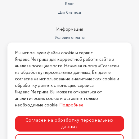
Блог
Для бизнеса
Информация
Условия оплаты
Условия доставки
Мы используем файлы cookie и сервис
Условия возврата
Яндекс.Метрика для корректной работы сайта и
Нашли ошибку на сайте?
Напишите нам
.
анализа посещаемости. Нажимая кнопку «Согласен
на обработку персональных данных», Вы даете
2026 © Интернет-магазин "АстМаркет". У нас есть всё!
согласие на использование аналитических cookie и
обработку данных с помощью сервиса
Яндекс.Метрика. Вы можете отказаться от
аналитических cookie и оставить только
Политика конфиденциальности
необходимые cookie.
Подробнее
.
Согласен на обработку персональных
данных
Разработка сайта
ASTDESIGN