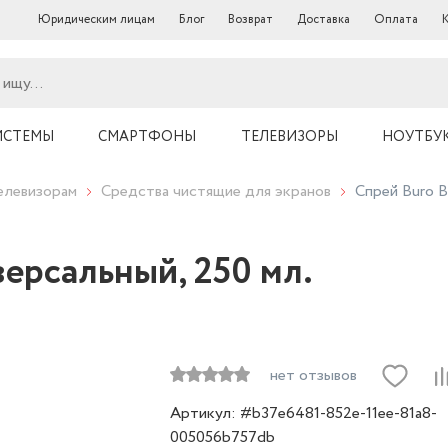
Юридическим лицам
Блог
Возврат
Доставка
Оплата
ИСТЕМЫ
СМАРТФОНЫ
ТЕЛЕВИЗОРЫ
НОУТБУ
елевизорам
Средства чистящие для экранов
Спрей Buro B
ерсальный, 250 мл.
нет отзывов
Артикул: #b37e6481-852e-11ee-81a8-
005056b757db