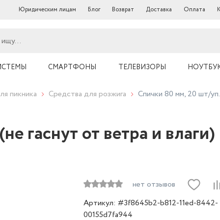
Юридическим лицам
Блог
Возврат
Доставка
Оплата
ИСТЕМЫ
СМАРТФОНЫ
ТЕЛЕВИЗОРЫ
НОУТБУ
ля пикника
Средства для розжига
Спички 80 мм, 20 шт/у
. (не гаснут от ветра и в
нет отзывов
Артикул: #3f8645b2-b812-11ed-8442-
00155d7fa944