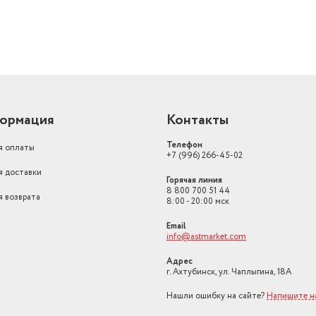
ормация
Контакты
Телефон
я оплаты
+7 (996) 266-45-02
я доставки
Горячая линия
8 800 700 51 44
я возврата
8:00 - 20:00 мск
Email
info@astmarket.com
Адрес
г. Ахтубинск, ул. Чаплыгина, 18А
Нашли ошибку на сайте?
Напишите н