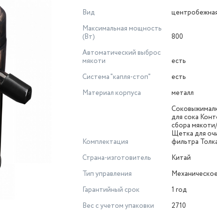
Вид
центробежна
Максимальная мощность
(Вт)
800
Автоматический выброс
мякоти
есть
Система "капля-стоп"
есть
Материал корпуса
металл
Соковыжималк
для сока Конт
сбора мякоти
Щетка для оч
Комплектация
фильтра Толк
Страна-изготовитель
Китай
Тип управления
Механическо
Гарантийный срок
1 год
Вес с учетом упаковки
2710