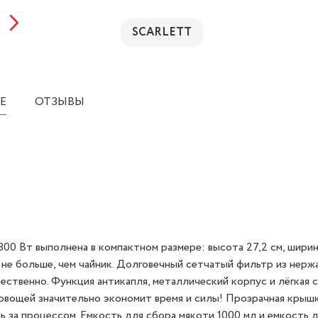
SCARLETT
Е
ОТЗЫВЫ
 Вт выполнена в компактном размере: высота 27,2 см, ширина
не не больше, чем чайник. Долговечный сетчатый фильтр из нер
ственно. Функция антикапля, металлический корпус и лёгкая с
овощей значительно экономит время и силы! Прозрачная крыш
 за процессом. Емкость для сбора мякоти 1000 мл и емкость 