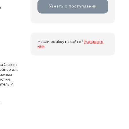
Узнать о поступлении
я
Нашли ошибку на сайте?
Напишите
нам
.
а Стакан
ейнер для
/жмыха
истки
атель И
е