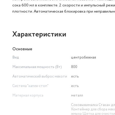
сока 600 мл в комплекте. 2 скорости и импульсный ре
плотности. Автоматическая блокировка при неправильн
Характеристики
Основные
Вид
центробежная
Максимальная мощность (Вт)
800
Автоматический выброс мякоти
есть
Система "капля-стоп"
есть
Материал корпуса
металл
Соковыжималка Стакан дл
Контейнер для сбора мяк
жмыха Щетка для очистк