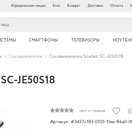
Юридическим лицам
Блог
Возврат
Доставка
Оплата
ИСТЕМЫ
СМАРТФОНЫ
ТЕЛЕВИЗОРЫ
НОУТБУ
а
Соковыжималки
Соковыжималка Scarlett SC-JE50S18
 SC-JE50S18
нет отзывов
Артикул: #3d37c183-0105-11ee-84a0-0