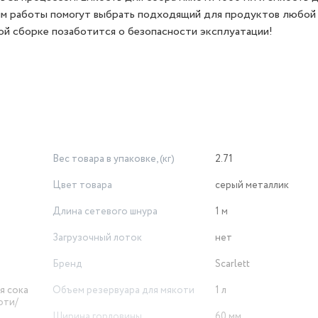
жим работы помогут выбрать подходящий для продуктов любой
ой сборке позаботится о безопасности эксплуатации!
Вес товара в упаковке, (кг)
2.71
Цвет товара
серый металлик
Длина сетевого шнура
1 м
Загрузочный лоток
нет
Бренд
Scarlett
я сока
Объем резервуара для мякоти
1 л
оти/
и
Ширина горловины
60 мм