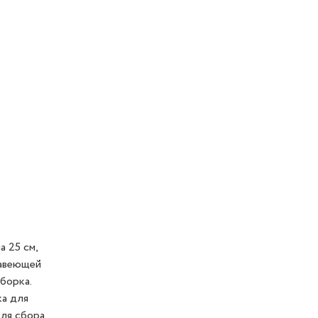
 25 см,
жавеющей
борка.
ка для
для сбора