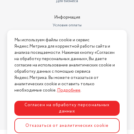
Для бизнеса
Информация
Условия оплаты
Условия доставки
Мы используем файлы cookie и сервис
Условия возврата
Яндекс.Метрика для корректной работы сайта и
Нашли ошибку на сайте?
Напишите нам
.
анализа посещаемости. Нажимая кнопку «Согласен
на обработку персональных данных», Вы даете
2026 © Интернет-магазин "АстМаркет". У нас есть всё!
согласие на использование аналитических cookie и
обработку данных с помощью сервиса
Яндекс.Метрика. Вы можете отказаться от
аналитических cookie и оставить только
Политика конфиденциальности
необходимые cookie.
Подробнее
.
Согласен на обработку персональных
данных
Разработка сайта
ASTDESIGN
Отказаться от аналитических cookie