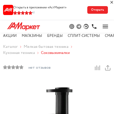
Открыть в приложении «АстМарке‪т‬»
Открыть
41
АКЦИИ
МАГАЗИНЫ
БРЕНДЫ
СПЛИТ-СИСТЕМЫ
СМА
Каталог
Мелкая бытовая техника
Кухонная техника
Соковыжималки
нет отзывов