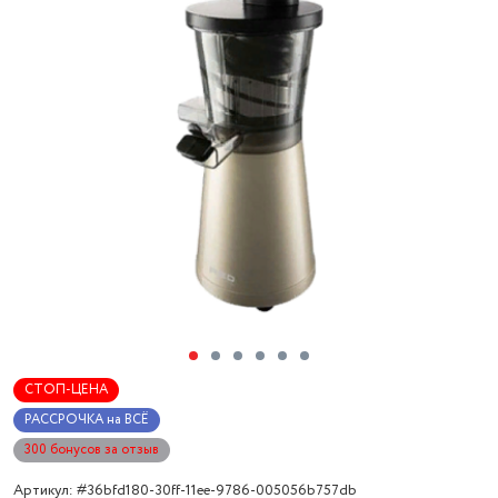
СТОП-ЦЕНА
РАССРОЧКА на ВСЁ
300 бонусов за отзыв
Артикул: #36bfd180-30ff-11ee-9786-005056b757db