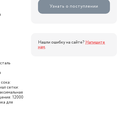
Узнать о поступлении
я
Нашли ошибку на сайте?
Напишите
нам
.
сталь
я
 сока:
иал сетки:
максимальная
щения: 12000
чка для