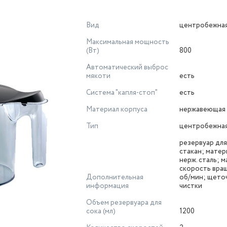
Вид
центробежна
Максимальная мощность
(Вт)
800
Автоматический выброс
мякоти
есть
Система "капля-стоп"
есть
Материал корпуса
нержавеющая 
Тип
центробежна
резервуар для
стакан; матер
нерж. сталь; 
скорость вра
Дополнительная
об/мин; щето
информация
чистки
Объем резервуара для
сока (мл)
1200