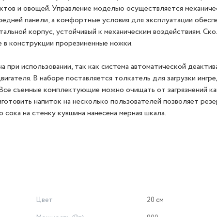
руктов и овощей. Управление моделью осуществляется механиче
редней панели, а комфортные условия для эксплуатации обесп
альной корпус, устойчивый к механическим воздействиям. Ск
 в конструкции прорезиненные ножки.
на при использовании, так как система автоматической деактив
игателя. В наборе поставляется толкатель для загрузки ингре
 Все съемные комплектующие можно очищать от загрязнений ка
иготовить напиток на несколько пользователей позволяет резе
сока на стенку кувшина нанесена мерная шкала.
Цвет
20 см