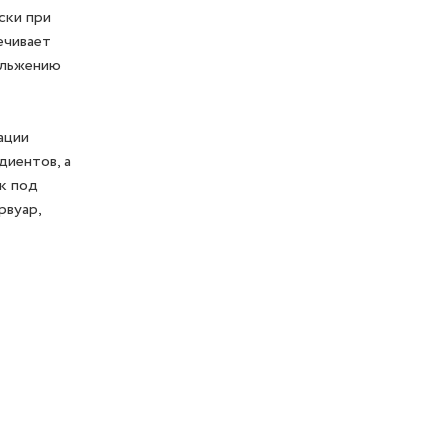
ски при
ечивает
ольжению
ации
диентов, а
к под
рвуар,