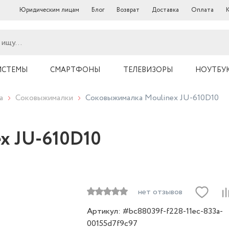
Юридическим лицам
Блог
Возврат
Доставка
Оплата
ИСТЕМЫ
СМАРТФОНЫ
ТЕЛЕВИЗОРЫ
НОУТБУ
а
Соковыжималки
Соковыжималка Moulinex JU-610D10
x JU-610D10
нет отзывов
Артикул: #bc88039f-f228-11ec-833a-
00155d7f9c97