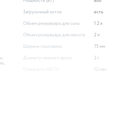
Мощность (Вт)
800
Загрузочный лоток
есть
Объем резервуара для сока
1.2 л
Объем резервуара для мякоти
2 л
Ширина горловины
75 мм
н;
Диаметр нижнего яруса
2 г.
ль;
Стандарты HDTV
12 мес.
круглая горловина,
прорезиненные ножки
Особенности конструкции
сепаратор для пены
Вес
9.4 кг
й