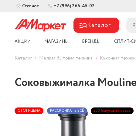
+7 (996) 266-45-02
Степное
Каталог
АКЦИИ
МАГАЗИНЫ
БРЕНДЫ
СПЛИТ-С
Каталог
Мелкая бытовая техника
Кухонная техник
Соковыжималка Mouline
СТОП-ЦЕНА
РАССРОЧКА на ВСЁ
300 бонусов за отзыв