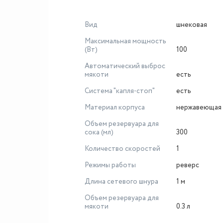
Вид
шнековая
Максимальная мощность
(Вт)
100
Автоматический выброс
мякоти
есть
Система "капля-стоп"
есть
Материал корпуса
нержавеющая 
Объем резервуара для
сока (мл)
300
Количество скоростей
1
Режимы работы
реверс
Длина сетевого шнура
1 м
Объем резервуара для
мякоти
0.3 л