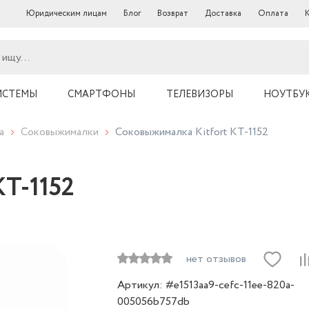
Юридическим лицам
Блог
Возврат
Доставка
Оплата
ИСТЕМЫ
СМАРТФОНЫ
ТЕЛЕВИЗОРЫ
НОУТБУ
а
Соковыжималки
Соковыжималка Kitfort КТ-1152
КТ-1152
нет отзывов
Артикул: #e1513aa9-cefc-11ee-820a-
005056b757db