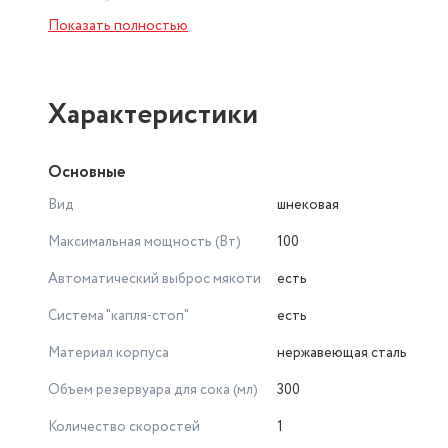
что прибор легко мыть.
Показать полностью
Соковыжималка КТ-1152 имеет 1 скорость работы и фун
работе соковыжималки: при включении реверса шнек нач
плода.
Характеристики
Соковыжималка оснащена узкой горловиной, поэтому к
Основные
удобства сверху устанавливается лоток для подаваемы
проталкивания продуктов.
Вид
шнековая
Максимальная мощность (Вт)
100
Автоматический выброс мякоти
есть
Система "капля-стоп"
есть
Материал корпуса
нержавеющая сталь
Объем резервуара для сока (мл)
300
Количество скоростей
1