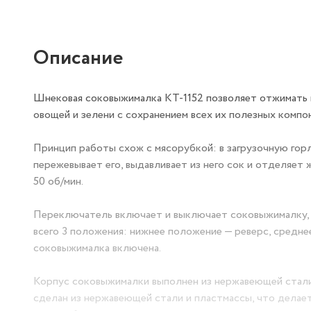
Описание
Шнековая соковыжималка КТ-1152 позволяет отжимать 
овощей и зелени с сохранением всех их полезных компо
Принцип работы схож с мясорубкой: в загрузочную гор
пережевывает его, выдавливает из него сок и отделяет
50 об/мин.
Переключатель включает и выключает соковыжималку, 
всего 3 положения: нижнее положение — реверс, средн
соковыжималка включена.
Корпус соковыжималки выполнен из нержавеющей стали
сделан из нержавеющей стали и пластмассы, что делает