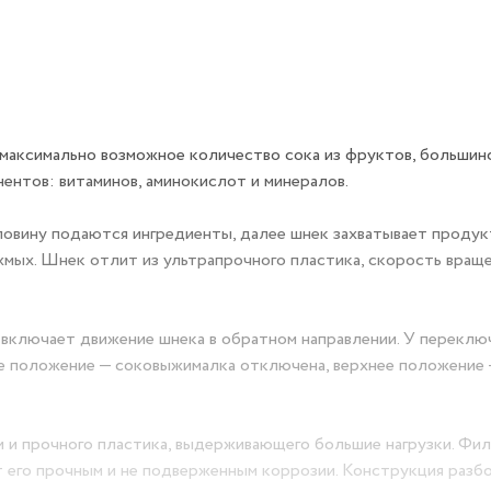
максимально возможное количество сока из фруктов, большин
нентов: витаминов, аминокислот и минералов.
ловину подаются ингредиенты, далее шнек захватывает продук
 жмых. Шнек отлит из ультрапрочного пластика, скорость вращ
включает движение шнека в обратном направлении. У переклю
ее положение — соковыжималка отключена, верхнее положение
 и прочного пластика, выдерживающего большие нагрузки. Фи
 его прочным и не подверженным коррозии. Конструкция разбо