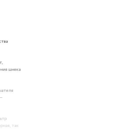
ства
т,
ения шнека
чателя
 —
льтр
рная, так