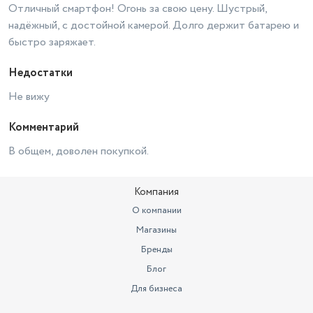
Отличный смартфон! Огонь за свою цену. Шустрый,
Разрешение основной камеры
108 МП
надёжный, с достойной камерой. Долго держит батарею и
быстро заряжает.
Бренд
Xiaomi
Встроенная память
256 ГБ
Недостатки
Тип корпуса
моноблок
Не вижу
Цвет товара
голубой
Комментарий
Смартфон, документация,
В общем, доволен покупкой.
зарядное устройство, скрепка
для извлечения слота SIM-
Комплектация
карты / карты памяти,
Компания
Функции зарядки
быстрая зарядка
О компании
Магазины
Аутентификация
Распознавание лица
Бренды
Тип SIM-карты
Nano-SIM
Блог
Длина товара в упаковке, в
Для бизнеса
метрах
0.19