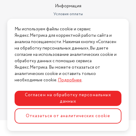
Ширина товара в упаковке, в
Информация
метрах
0.1
Условия оплаты
Высота товара в упаковке, в
Условия доставки
метрах
0.07
Мы используем файлы cookie и сервис
Условия возврата
Яндекс.Метрика для корректной работы сайта и
Объем товара в упаковке, в
Нашли ошибку на сайте?
Напишите нам
.
литрах
анализа посещаемости. Нажимая кнопку «Согласен
1.33
на обработку персональных данных», Вы даете
2026 © Интернет-магазин "АстМаркет". У нас есть всё!
Видеопроцессор
Adreno 610
согласие на использование аналитических cookie и
обработку данных с помощью сервиса
Тип карты памяти
microSD
Яндекс.Метрика. Вы можете отказаться от
аналитических cookie и оставить только
Политика конфиденциальности
Время работы в режиме
необходимые cookie.
Подробнее
.
ожидания, ч
552
Гарантийный срок
12 месяцев
Согласен на обработку персональных
данных
Слот для карты памяти
Да
Разработка сайта
ASTDESIGN
Модуль связи Bluetooth
5.1
Отказаться от аналитических cookie
Основной материал корпуса
Пластик