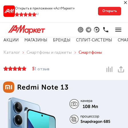
Открыть в приложении «АстМарке‪т‬»
Открыть
41
АКЦИИ
МАГАЗИНЫ
БРЕНДЫ
СПЛИТ-СИСТЕМЫ
СМА
Каталог
Смартфоны и гаджеты
Смартфоны
5
1 отзыв