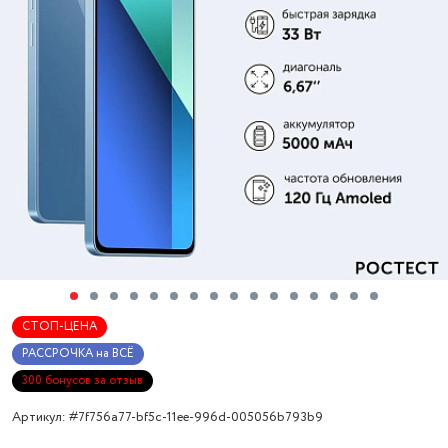
СТОП-ЦЕНА
РАССРОЧКА на ВСЁ
300 бонусов за отзыв
Артикул: #7f756a77-bf5c-11ee-996d-005056b793b9