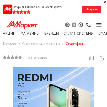
Открыть в приложении «АстМарке‪т‬»
Открыть
41
АКЦИИ
МАГАЗИНЫ
БРЕНДЫ
СПЛИТ-СИСТЕМЫ
СМА
Каталог
Смартфоны и гаджеты
Смартфоны
нет отзывов