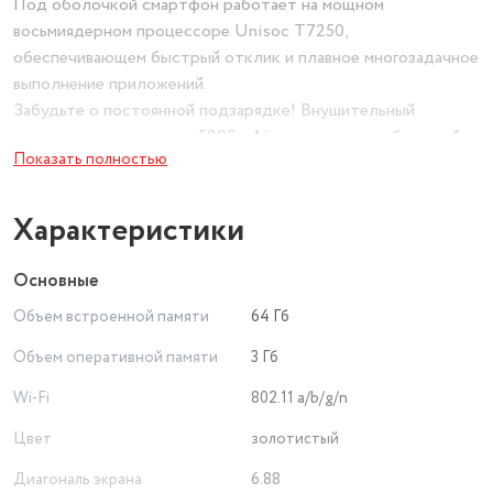
Под оболочкой смартфон работает на мощном
восьмиядерном процессоре Unisoc T7250,
обеспечивающем быстрый отклик и плавное многозадачное
выполнение приложений.
Забудьте о постоянной подзарядке! Внушительный
аккумулятор емкостью 5200 мА*ч, а поддержка быстрой
Показать полностью
зарядки быстро вернет ваш смартфон андроид в строй,
когда это необходимо.
Телефоны смартфоны Xiaomi Redmi A5 – это отличный
Характеристики
вариант для тех, кто ищет надежный гаджет по доступной
цене.
Основные
Объем встроенной памяти
64 Гб
Объем оперативной памяти
3 Гб
Wi-Fi
802.11 a/b/g/n
Цвет
золотистый
Диагональ экрана
6.88