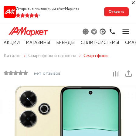
Открыть в приложении «АстМарке‪т‬»
Открыть
41
АКЦИИ
МАГАЗИНЫ
БРЕНДЫ
СПЛИТ-СИСТЕМЫ
СМА
Каталог
Смартфоны и гаджеты
Смартфоны
нет отзывов