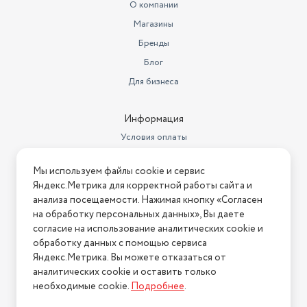
Геопозиционирование
ГЛОНАСС
О компании
Магазины
Тип разъема для зарядки
USB-C
Бренды
Процессор
Mediatek Helio G91 Ultra
Блог
FM-радио, акселерометр,
Для бизнеса
гироскоп, датчик приближения,
Особенности
компас
Информация
Стандарт связи
2G, 3G, 4G LTE
Условия оплаты
Беспроводные интерфейсы
Bluetooth, NFC, Wi-Fi
Условия доставки
Мы используем файлы cookie и сервис
Условия возврата
Объем товара в упаковке, в
Яндекс.Метрика для корректной работы сайта и
литрах
0.72
Нашли ошибку на сайте?
Напишите нам
.
анализа посещаемости. Нажимая кнопку «Согласен
на обработку персональных данных», Вы даете
Высота товара в упаковке, в
2026 © Интернет-магазин "АстМаркет". У нас есть всё!
метрах
0.05
согласие на использование аналитических cookie и
обработку данных с помощью сервиса
Ширина товара в упаковке, в
Яндекс.Метрика. Вы можете отказаться от
метрах
0.08
аналитических cookie и оставить только
Политика конфиденциальности
необходимые cookie.
Подробнее
.
Длина товара в упаковке, в
метрах
0.18