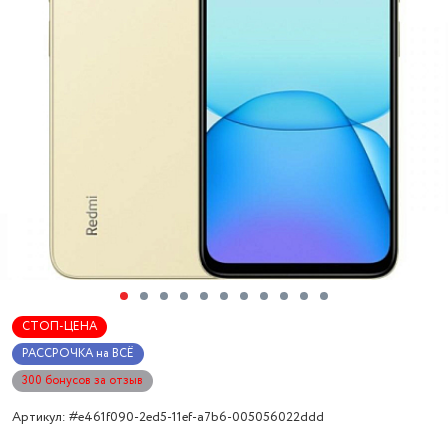
СТОП-ЦЕНА
РАССРОЧКА на ВСЁ
300 бонусов за отзыв
Артикул: #e461f090-2ed5-11ef-a7b6-005056022ddd