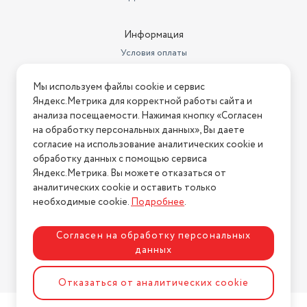
Информация
Условия оплаты
Условия доставки
Мы используем файлы cookie и сервис
Условия возврата
Яндекс.Метрика для корректной работы сайта и
Нашли ошибку на сайте?
Напишите нам
.
анализа посещаемости. Нажимая кнопку «Согласен
на обработку персональных данных», Вы даете
2026 © Интернет-магазин "АстМаркет". У нас есть всё!
согласие на использование аналитических cookie и
обработку данных с помощью сервиса
Яндекс.Метрика. Вы можете отказаться от
аналитических cookie и оставить только
Политика конфиденциальности
необходимые cookie.
Подробнее
.
Согласен на обработку персональных
данных
Разработка сайта
ASTDESIGN
Отказаться от аналитических cookie