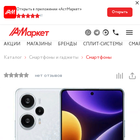
Открыть в приложении «АстМарке‪т‬»
Открыть
41
АКЦИИ
МАГАЗИНЫ
БРЕНДЫ
СПЛИТ-СИСТЕМЫ
СМА
Каталог
Смартфоны и гаджеты
Смартфоны
нет отзывов