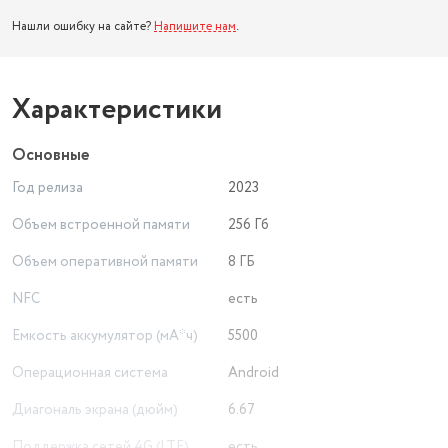
Нашли ошибку на сайте?
Напишите нам
.
Характеристики
Основные
Год релиза
2023
Объем встроенной памяти
256 Гб
Объем оперативной памяти
8 ГБ
NFC
есть
Емкость аккумулятор (мА*ч)
5500
Операционная система
Android
Диагональ экрана (дюйм)
6.67
Поддержка сетей 4G (LTE)
есть