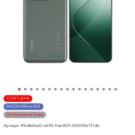
СТОП-ЦЕНА
РАССРОЧКА на ВСЁ
300 бонусов за отзыв
Артикул: #4d8e6ad3-d496-11ee-8211-005056b757db