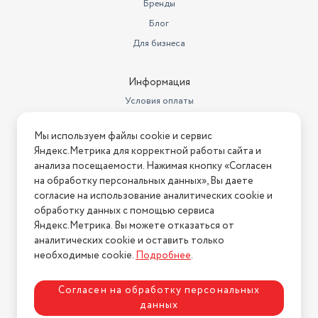
Тип дисплея
AMOLED
Бренды
годы.
Блог
A-GPS, BeiDou, GPS, Galileo,
Спутниковая навигация
NAVIC, ГЛОНАСС
Для бизнеса
автофокусировка, основная
камера, фронтальная вспышка,
Информация
Функции камеры
фронтальная камера
Условия оплаты
Тип карт памяти
нет
Условия доставки
Мы используем файлы cookie и сервис
Условия возврата
Вес товара в упаковке, (кг)
0.6
Яндекс.Метрика для корректной работы сайта и
Нашли ошибку на сайте?
Напишите нам
.
анализа посещаемости. Нажимая кнопку «Согласен
BeiDou, GPS, Galileo, NavIC,
на обработку персональных данных», Вы даете
Геопозиционирование
QZSS, ГЛОНАСС
2026 © Интернет-магазин "АстМаркет". У нас есть всё!
согласие на использование аналитических cookie и
Состояние товара
новый
обработку данных с помощью сервиса
Яндекс.Метрика. Вы можете отказаться от
Гарантийный срок
2 года
аналитических cookie и оставить только
Политика конфиденциальности
необходимые cookie.
Подробнее
.
Тип разъема для зарядки
USB-C
Процессор
Qualcomm Snapdragon 8 Gen 3
Согласен на обработку персональных
данных
Ширина предмета
7,15