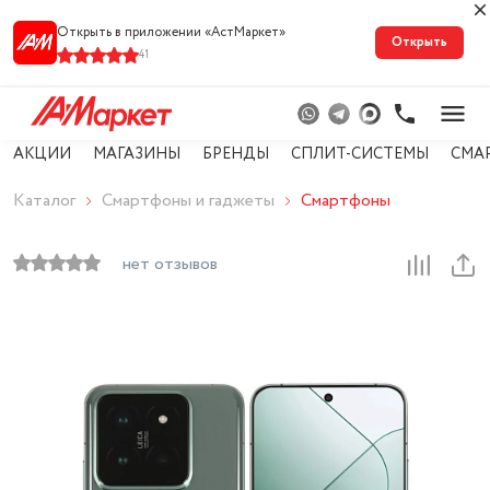
Открыть в приложении «АстМарке‪т‬»
Открыть
41
АКЦИИ
МАГАЗИНЫ
БРЕНДЫ
СПЛИТ-СИСТЕМЫ
СМА
Каталог
Смартфоны и гаджеты
Смартфоны
нет отзывов