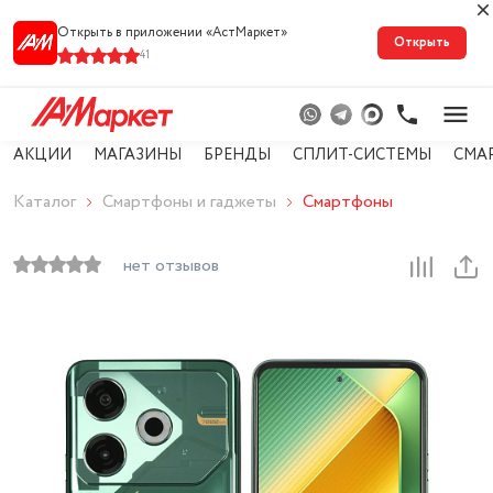
Открыть в приложении «АстМарке‪т‬»
Открыть
41
АКЦИИ
МАГАЗИНЫ
БРЕНДЫ
СПЛИТ-СИСТЕМЫ
СМА
Каталог
Смартфоны и гаджеты
Смартфоны
нет отзывов