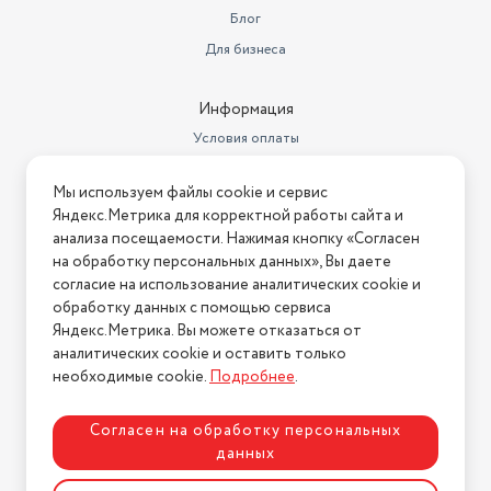
Блог
Разрешение фронтальной
камеры
8 МП
Для бизнеса
Качество видеосъемки
2560x1440 2K
Информация
Производитель процессора
MediaTek
Условия оплаты
Число пикселей на дюйм (PPI)
396
Условия доставки
Мы используем файлы cookie и сервис
Условия возврата
Стабилизатор изображения
EIS (цифровая стабилизация)
Яндекс.Метрика для корректной работы сайта и
Нашли ошибку на сайте?
Напишите нам
.
анализа посещаемости. Нажимая кнопку «Согласен
Частота процессора
2.2
на обработку персональных данных», Вы даете
2026 © Интернет-магазин "АстМаркет". У нас есть всё!
согласие на использование аналитических cookie и
Макс. частота кадров видео
30
обработку данных с помощью сервиса
Датчики
GPS-трекер
Яндекс.Метрика. Вы можете отказаться от
аналитических cookie и оставить только
Политика конфиденциальности
Функции камеры
Двойная камера
необходимые cookie.
Подробнее
.
Вес товара в упаковке, (кг)
0.5
Согласен на обработку персональных
Геопозиционирование
A-GPS, Galileo, ГЛОНАСС, GPS
данных
Разработка сайта
ASTDESIGN