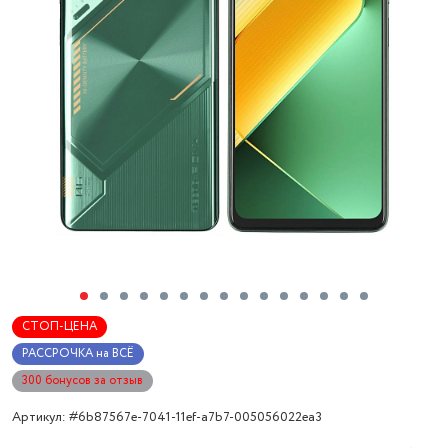
СТОП-ЦЕНА
РАССРОЧКА на ВСЁ
300 бонусов за отзыв
Артикул: #6b87567e-7041-11ef-a7b7-005056022ea3