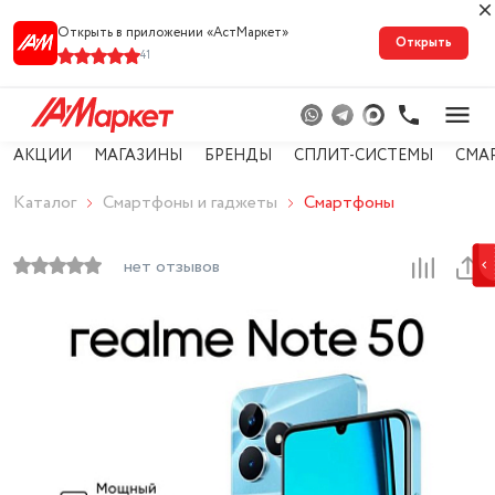
Открыть в приложении «АстМарке‪т‬»
Открыть
41
АКЦИИ
МАГАЗИНЫ
БРЕНДЫ
СПЛИТ-СИСТЕМЫ
СМА
Каталог
Смартфоны и гаджеты
Смартфоны
нет отзывов