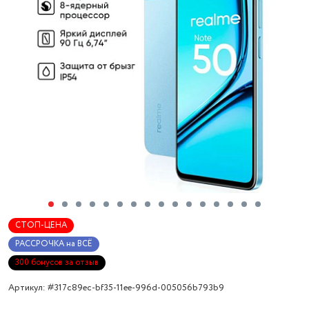
СТОП-ЦЕНА
РАССРОЧКА на ВСЁ
300 бонусов за отзыв
Артикул: #317c89ec-bf35-11ee-996d-005056b793b9