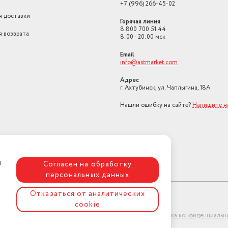
+7 (996) 266-45-02
я доставки
Характеристики основной
Горячая линия
камеры 2
2MP, macro, f/2.4
8 800 700 51 44
я возврата
8:00 - 20:00 мск
 /
Макс. разрешение видео
1920x1080
трумент
Email
 /
info@astmarket.com
Характеристики основной
камеры
5P, f/1.8
Адрес
г. Ахтубинск, ул. Чаплыгина, 18А
Стандарт Wi-Fi
802.11ax
Нашли ошибку на сайте?
Напишите н
Материал корпуса
пластик
Дисплей
6.74" (1612x720), HD, I
12-нм техпроцесс,
восьмиядерный; Arm 
я
Согласен на обработку
с частотой 2,0 ГГц; Ar
A55 с частотой 1,8 ГГц
персональных данных
графический процесс
Характеристики процессора
Mali-G52 MC2
Отказаться от аналитических
cookie
1080P 1920x1080 30 к
ет-магазин "АстМаркет". У нас есть всё!
Политика конфиденциальн
секунду, 720P 1280x72