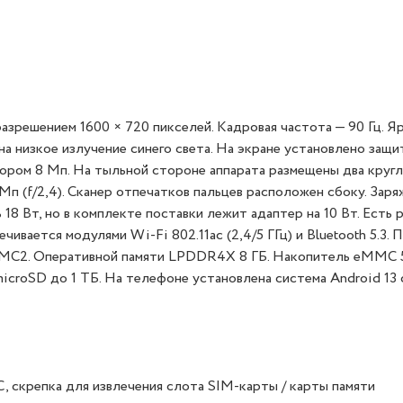
решением 1600 × 720 пикселей. Кадровая частота — 90 Гц. Я
на низкое излучение синего света. На экране установлено защи
енсором 8 Мп. На тыльной стороне аппарата размещены два круг
 Мп (f/2,4). Сканер отпечатков пальцев расположен сбоку. Зар
 Вт, но в комплекте поставки лежит адаптер на 10 Вт. Есть р
чивается модулями Wi-Fi 802.11ac (2,4/5 ГГц) и Bluetooth 5.3.
EMC2. Оперативной памяти LPDDR4X 8 ГБ. Накопитель eMMC 5
icroSD до 1 ТБ. На телефоне установлена система Android 13 
, скрепка для извлечения слота SIM-карты / карты памяти