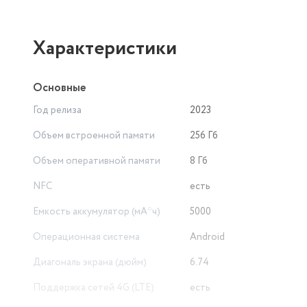
Характеристики
Основные
Год релиза
2023
Объем встроенной памяти
256 Гб
Объем оперативной памяти
8 Гб
NFC
есть
Емкость аккумулятор (мА*ч)
5000
Операционная система
Android
Диагональ экрана (дюйм)
6.74
Поддержка сетей 4G (LTE)
есть