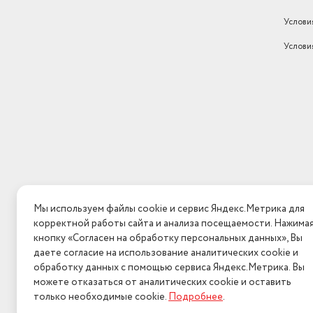
Тип корпуса
моноблок
Услови
Цвет товара
синий
Услови
POCO C65 / Адаптер 18 Вт
Кабель USB Type-C / Инс
для извлечения SIM-карты
Комплектация
Краткое руковод
Функции зарядки
быстрая зарядка
Аутентификация
Сканер отпечатка
Длина товара в упаковке, в
метрах
0.2
Ширина товара в упаковке, в
Мы используем файлы cookie и сервис Яндекс.Метрика для
метрах
0.08
корректной работы сайта и анализа посещаемости. Нажима
кнопку «Согласен на обработку персональных данных», Вы
Высота товара в упаковке, в
даете согласие на использование аналитических cookie и
метрах
0.12
обработку данных с помощью сервиса Яндекс.Метрика. Вы
Объем товара в упаковке, в
можете отказаться от аналитических cookie и оставить
литрах
1.92
только необходимые cookie.
Подробнее
.
2026 © Интерн