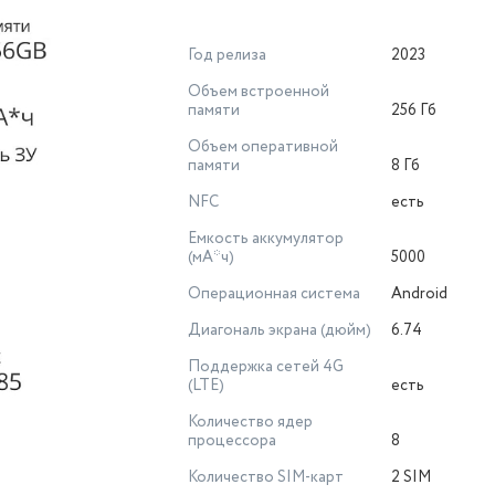
Год релиза
2023
Объем встроенной
памяти
256 Гб
Объем оперативной
памяти
8 Гб
NFC
есть
Емкость аккумулятор
(мА*ч)
5000
Операционная система
Android
Диагональ экрана (дюйм)
6.74
Поддержка сетей 4G
(LTE)
есть
Количество ядер
процессора
8
Количество SIM-карт
2 SIM