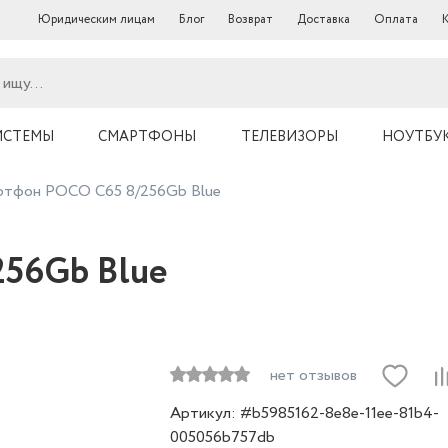
Юридическим лицам
Блог
Возврат
Доставка
Оплата
ИСТЕМЫ
СМАРТФОНЫ
ТЕЛЕВИЗОРЫ
НОУТБУ
ртфон POCO C65 8/256Gb Blue
56Gb Blue
нет отзывов
Артикул: #b5985162-8e8e-11ee-81b4-
005056b757db