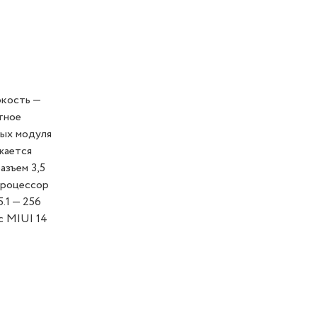
ркость —
тное
лых модуля
яжается
азъем 3,5
 Процессор
.1 — 256
с MIUI 14