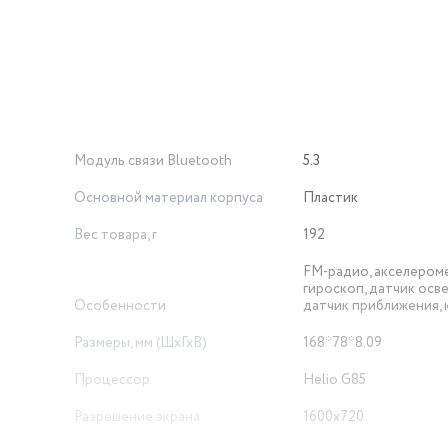
Модуль связи Bluetooth
5.3
Основной материал корпуса
Пластик
Вес товара, г
192
FM-радио, акселером
гироскоп, датчик осв
Особенности
датчик приближения, 
Размеры, мм (ШхГхВ)
168*78*8.09
Процессор
Helio G85
Разрешение экрана
1600x720