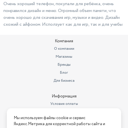
Очень хороший телефон, покупали для ребёнка, очень
понравился дизайн и меню. Огромный объем памяти, что
очень хорошо для скачивания игр, музыки и видео. Дизайн
схожий с айфоном. Исползует как для игр, так и для учебы
Компания
О компании
Магазины
Бренды
Блог
Для бизнеса
Информация
Условия оплаты
Условия доставки
Мы используем файлы cookie и сервис
Условия возврата
Яндекс.Метрика для корректной работы сайта и
Нашли ошибку на сайте?
Напишите нам
.