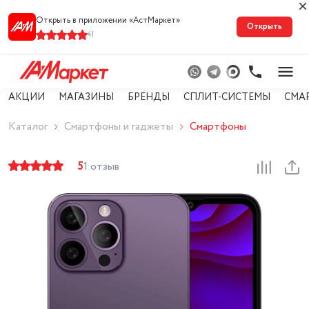
Открыть в приложении «АстМарке‪т‬»
Открыть
41
АКЦИИ
МАГАЗИНЫ
БРЕНДЫ
СПЛИТ-СИСТЕМЫ
СМА
Каталог
Смартфоны и гаджеты
Смартфоны
5
1 отзыв