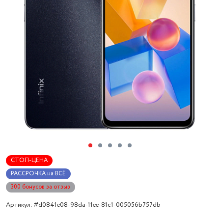
СТОП-ЦЕНА
РАССРОЧКА на ВСЁ
300 бонусов за отзыв
Артикул: #d0841e08-98da-11ee-81c1-005056b757db