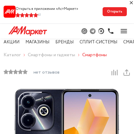
Открыть в приложении «АстМарке‪т‬»
Открыть
41
АКЦИИ
МАГАЗИНЫ
БРЕНДЫ
СПЛИТ-СИСТЕМЫ
СМА
Каталог
Смартфоны и гаджеты
Смартфоны
нет отзывов