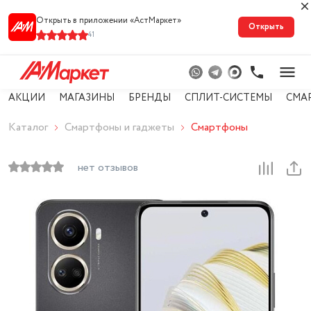
Открыть в приложении «АстМарке‪т‬»
Открыть
41
АКЦИИ
МАГАЗИНЫ
БРЕНДЫ
СПЛИТ-СИСТЕМЫ
СМА
Каталог
Смартфоны и гаджеты
Смартфоны
нет отзывов