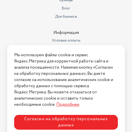
Бренды
Блог
Функции зарядки
быстрая зарядка
Для бизнеса
Аутентификация
сканер отпечатка пальца сбоку
Стандарт Bluetooth
5
Информация
Условия оплаты
Стандарт Wi-Fi
802.11ac
Условия доставки
Количество основных
Мы используем файлы cookie и сервис
Условия возврата
(тыловых) камер
3
Яндекс.Метрика для корректной работы сайта и
Нашли ошибку на сайте?
Напишите нам
.
анализа посещаемости. Нажимая кнопку «Согласен
Разрешение фронтальной
на обработку персональных данных», Вы даете
камеры
16 МП
2026 © Интернет-магазин "АстМаркет". У нас есть всё!
согласие на использование аналитических cookie и
Число пикселей на дюйм (PPI)
395
обработку данных с помощью сервиса
Яндекс.Метрика. Вы можете отказаться от
Выход на наушники
USB Type-C
аналитических cookie и оставить только
Политика конфиденциальности
необходимые cookie.
Подробнее
.
Макс. разрешение видео
1920x1080
основная камера, фронтальная
Согласен на обработку персональных
Функции камеры
камера, автофокусировка
данных