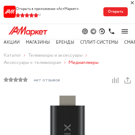
Открыть в приложении «АстМарке‪т‬»
Открыть
41
АКЦИИ
МАГАЗИНЫ
БРЕНДЫ
СПЛИТ-СИСТЕМЫ
СМА
Каталог
Телевизоры и аксессуары
Аксессуары к телевизорам
Медиаплееры
нет отзывов