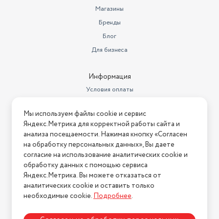
Магазины
Бренды
Блог
Для бизнеса
Информация
Условия оплаты
Условия доставки
Мы используем файлы cookie и сервис
Условия возврата
Яндекс.Метрика для корректной работы сайта и
Нашли ошибку на сайте?
Напишите нам
.
анализа посещаемости. Нажимая кнопку «Согласен
на обработку персональных данных», Вы даете
2026 © Интернет-магазин "АстМаркет". У нас есть всё!
согласие на использование аналитических cookie и
обработку данных с помощью сервиса
Яндекс.Метрика. Вы можете отказаться от
аналитических cookie и оставить только
Политика конфиденциальности
необходимые cookie.
Подробнее
.