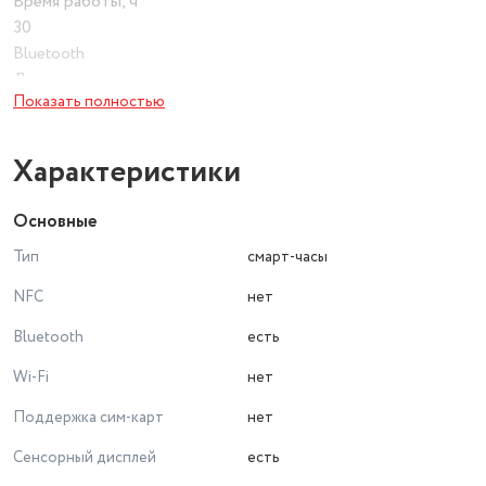
Время работы, ч
30
Bluetooth
Да
Показать полностью
Измерение пульса
Да
Измерение давления
Характеристики
Да
Измерение кислорода в крови SpO2
Основные
Да
Тип
смарт-часы
NFC
нет
Bluetooth
есть
Wi-Fi
нет
Поддержка сим-карт
нет
Сенсорный дисплей
есть