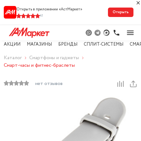
Открыть в приложении «АстМарке‪т‬»
Открыть
41
АКЦИИ
МАГАЗИНЫ
БРЕНДЫ
СПЛИТ-СИСТЕМЫ
СМА
Каталог
Смартфоны и гаджеты
Смарт-часы и фитнес-браслеты
нет отзывов