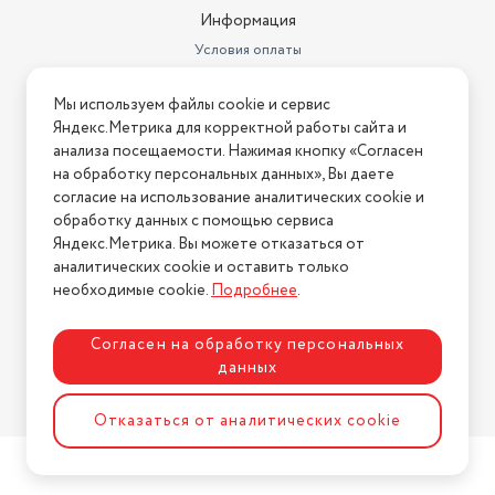
Информация
Условия оплаты
Условия доставки
Мы используем файлы cookie и сервис
Условия возврата
Яндекс.Метрика для корректной работы сайта и
Нашли ошибку на сайте?
Напишите нам
.
анализа посещаемости. Нажимая кнопку «Согласен
на обработку персональных данных», Вы даете
2026 © Интернет-магазин "АстМаркет". У нас есть всё!
согласие на использование аналитических cookie и
обработку данных с помощью сервиса
Яндекс.Метрика. Вы можете отказаться от
аналитических cookie и оставить только
Политика конфиденциальности
необходимые cookie.
Подробнее
.
Согласен на обработку персональных
данных
Разработка сайта
ASTDESIGN
Отказаться от аналитических cookie