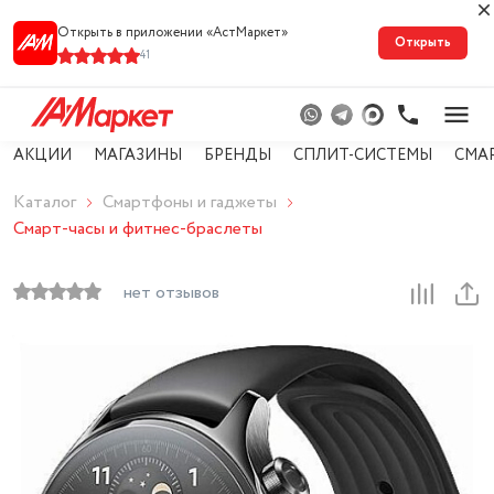
Открыть в приложении «АстМарке‪т‬»
Открыть
41
АКЦИИ
МАГАЗИНЫ
БРЕНДЫ
СПЛИТ-СИСТЕМЫ
СМА
Каталог
Смартфоны и гаджеты
Смарт-часы и фитнес-браслеты
нет отзывов