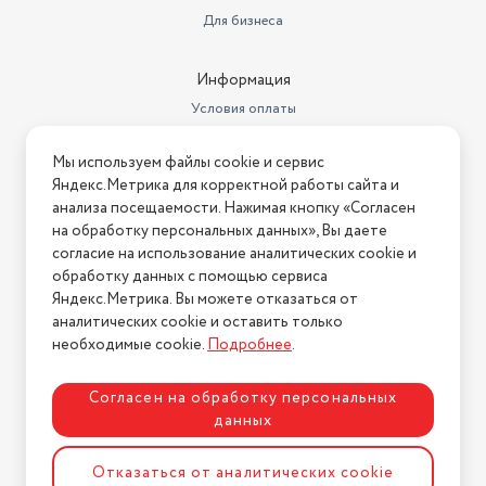
Для бизнеса
Минимальная поддерживаемая
версия Android
5
Информация
Цвет корпуса
черный
Условия оплаты
Другие аудио-/видеовыходы
1.47"
Условия доставки
Мы используем файлы cookie и сервис
Разрешение
480x480
Условия возврата
Яндекс.Метрика для корректной работы сайта и
Нашли ошибку на сайте?
Напишите нам
.
Минимальная поддерживаемая
анализа посещаемости. Нажимая кнопку «Согласен
версия iOS
9
на обработку персональных данных», Вы даете
2026 © Интернет-магазин "АстМаркет". У нас есть всё!
согласие на использование аналитических cookie и
Совместимость с ОС
Android, iOS
обработку данных с помощью сервиса
Яндекс.Метрика. Вы можете отказаться от
Форма корпуса часов
круг
аналитических cookie и оставить только
Политика конфиденциальности
необходимые cookie.
Подробнее
.
Цвет браслета/ремешка
черный
Размер корпуса
46 мм
Согласен на обработку персональных
данных
Разработка сайта
ASTDESIGN
Отказаться от аналитических cookie