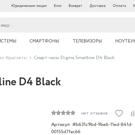
Юридическим лицам
Блог
Возврат
Доставка
Оплата
ИСТЕМЫ
СМАРТФОНЫ
ТЕЛЕВИЗОРЫ
НОУТБУ
нес-браслеты
Смарт-часы Digma Smartline D4 Black
ine D4 Black
нет отзывов
Артикул: #b631c9bd-9be6-11ed-841d-
00155d7fac66