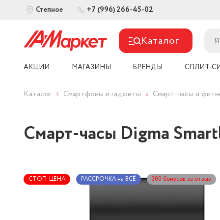
+7 (996) 266-45-02
Степное
Каталог
АКЦИИ
МАГАЗИНЫ
БРЕНДЫ
СПЛИТ-С
Каталог
Смартфоны и гаджеты
Смарт-часы и фит
Смарт-часы Digma Smartl
СТОП-ЦЕНА
РАССРОЧКА на ВСЁ
300 бонусов за отзыв