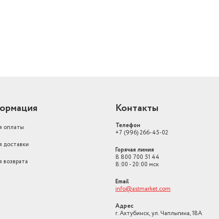
ормация
Контакты
Телефон
я оплаты
+7 (996) 266-45-02
я доставки
Горячая линия
8 800 700 51 44
я возврата
8:00 - 20:00 мск
Email
info@astmarket.com
Адрес
г. Ахтубинск, ул. Чаплыгина, 18А