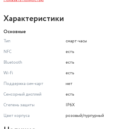
Показать полностью
пульсометром, благодаря чему вы сможете отслеживать
количество шагов и показатели пульса.
Смарт-часы разбудят вас утром вибрацией и предоставят
Характеристики
вам данные касательно продолжительности и качества
вашего сна.
Основные
Тип
смарт-часы
NFC
есть
Bluetooth
есть
Wi-Fi
есть
Поддержка сим-карт
нет
Сенсорный дисплей
есть
Степень защиты
IP6X
Цвет корпуса
розовый/пурпурный