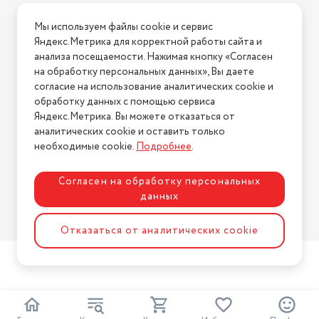
Условия доставки
Мы используем файлы cookie и сервис
Условия возврата
Яндекс.Метрика для корректной работы сайта и
Нашли ошибку на сайте?
Напишите нам
.
анализа посещаемости. Нажимая кнопку «Согласен
на обработку персональных данных», Вы даете
2026 © Интернет-магазин "АстМаркет". У нас есть всё!
согласие на использование аналитических cookie и
обработку данных с помощью сервиса
Яндекс.Метрика. Вы можете отказаться от
аналитических cookie и оставить только
Политика конфиденциальности
необходимые cookie.
Подробнее
.
Согласен на обработку персональных
данных
Разработка сайта
ASTDESIGN
Отказаться от аналитических cookie