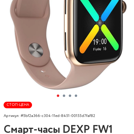
СТОП-ЦЕНА
Артикул: #5bf2a366-c304-11ed-8451-00155d7faf82
Смарт-часы DEXP FW1