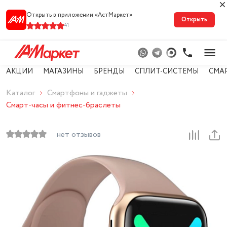
Открыть в приложении «АстМарке‪т‬»
Открыть
41
АКЦИИ
МАГАЗИНЫ
БРЕНДЫ
СПЛИТ-СИСТЕМЫ
СМА
Каталог
Смартфоны и гаджеты
Смарт-часы и фитнес-браслеты
нет отзывов