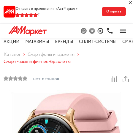
Открыть в приложении «АстМарке‪т‬»
Открыть
41
АКЦИИ
МАГАЗИНЫ
БРЕНДЫ
СПЛИТ-СИСТЕМЫ
СМА
Каталог
Смартфоны и гаджеты
Смарт-часы и фитнес-браслеты
нет отзывов