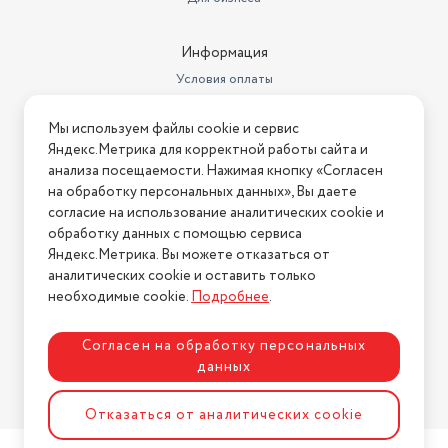
Информация
Условия оплаты
Условия доставки
Мы используем файлы cookie и сервис
Условия возврата
Яндекс.Метрика для корректной работы сайта и
Нашли ошибку на сайте?
Напишите нам
.
анализа посещаемости. Нажимая кнопку «Согласен
на обработку персональных данных», Вы даете
2026 © Интернет-магазин "АстМаркет". У нас есть всё!
согласие на использование аналитических cookie и
обработку данных с помощью сервиса
Яндекс.Метрика. Вы можете отказаться от
аналитических cookie и оставить только
Политика конфиденциальности
необходимые cookie.
Подробнее
.
Согласен на обработку персональных
данных
Разработка сайта
ASTDESIGN
Отказаться от аналитических cookie