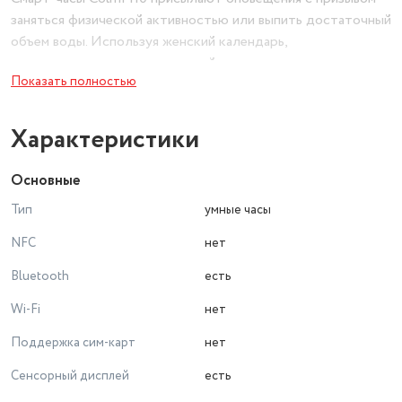
заняться физической активностью или выпить достаточный
объем воды. Используя женский календарь,
представительницы прекрасной половины внесут пометки
Показать полностью
о симптомах и цикле. Не забыл производитель
оборудовать аксессуар защитой по стандарту IP67. Она
обуславливает устойчивость к негативному воздействию
Характеристики
влаги.
Основные
Тип
умные часы
NFC
нет
Bluetooth
есть
Wi-Fi
нет
Поддержка сим-карт
нет
Сенсорный дисплей
есть