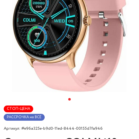
СТОП-ЦЕНА
РАССРОЧКА на ВСЁ
Артикул: #e96a325e-b9d0-11ed-8444-00155d7fa946