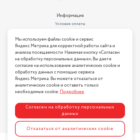
Информация
Условия оплаты
Условия доставки
Мы используем файлы cookie и сервис
Условия возврата
Яндекс.Метрика для корректной работы сайта и
Нашли ошибку на сайте?
Напишите нам
.
анализа посещаемости. Нажимая кнопку «Согласен
на обработку персональных данных», Вы даете
2026 © Интернет-магазин "АстМаркет". У нас есть всё!
согласие на использование аналитических cookie и
обработку данных с помощью сервиса
Яндекс.Метрика. Вы можете отказаться от
аналитических cookie и оставить только
Политика конфиденциальности
необходимые cookie.
Подробнее
.
Согласен на обработку персональных
данных
Разработка сайта
ASTDESIGN
Отказаться от аналитических cookie