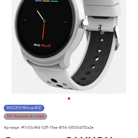
РАССРОЧКА на ВСЁ
300 бонусов за отзыв
Артикул: #7cf3c9fd-52f1-11ea-8116-00155d7f2a2e