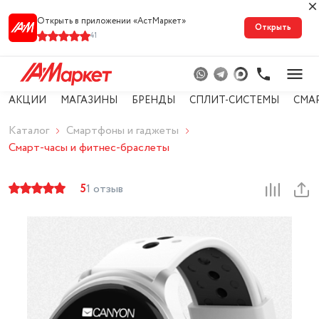
Открыть в приложении «АстМарке‪т‬»
Открыть
41
АКЦИИ
МАГАЗИНЫ
БРЕНДЫ
СПЛИТ-СИСТЕМЫ
СМА
Каталог
Смартфоны и гаджеты
Смарт-часы и фитнес-браслеты
5
1 отзыв